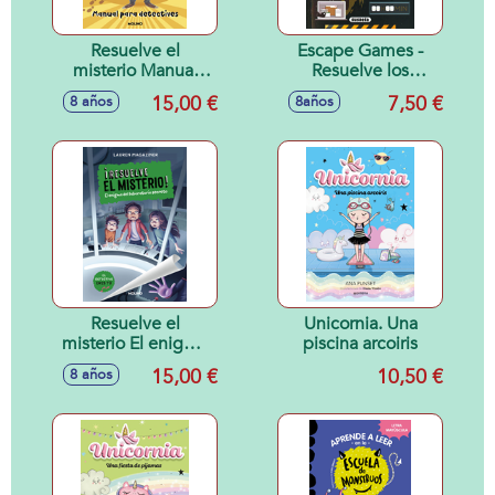
Resuelve el
Escape Games -
misterio Manual
Resuelve los
para detectives
misterios
15,00 €
7,50 €
8 años
8años
Resuelve el
Unicornia. Una
misterio El enigma
piscina arcoiris
del laboratorio
15,00 €
10,50 €
8 años
secreto