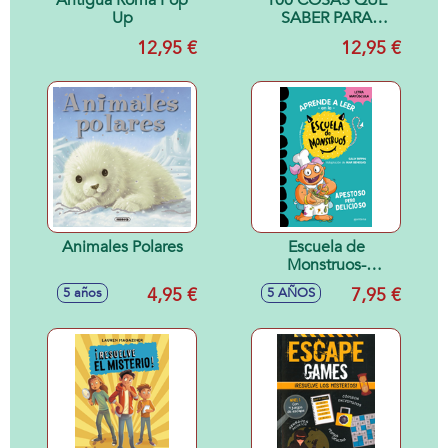
Antigua Roma Pop
100 COSAS QUE
Up
SABER PARA
SALVAR EL
12,95 €
12,95 €
PLANETA
Animales Polares
Escuela de
Monstruos-
Apestoso pero
4,95 €
7,95 €
5 años
5 AÑOS
delicioso