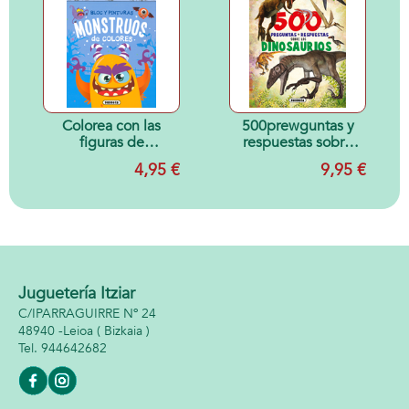
Colorea con las
500prewguntas y
figuras de
respuestas sobre
Monstruos
los dinosaurios
4,95 €
9,95 €
Juguetería Itziar
C/IPARRAGUIRRE Nº 24
48940 -
Leioa
( Bizkaia )
944642682