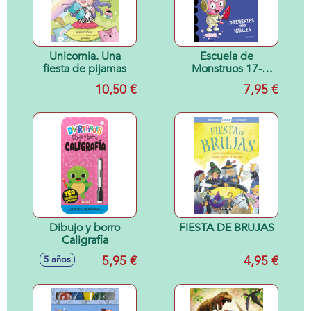
Unicornia. Una
Escuela de
fiesta de pijamas
Monstruos 17-
DIFERENTES PERO
10,50 €
7,95 €
IGUALES
Dibujo y borro
FIESTA DE BRUJAS
Caligrafía
5,95 €
4,95 €
5 años