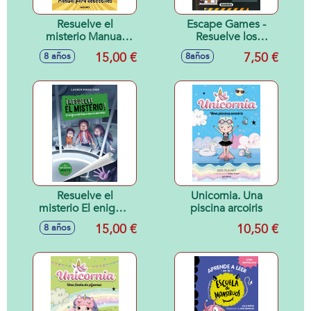
Resuelve el
Escape Games -
misterio Manual
Resuelve los
para detectives
misterios
15,00 €
7,50 €
8 años
8años
Resuelve el
Unicornia. Una
misterio El enigma
piscina arcoiris
del laboratorio
15,00 €
10,50 €
8 años
secreto