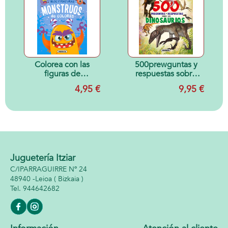
Colorea con las
500prewguntas y
figuras de
respuestas sobre
Monstruos
los dinosaurios
4,95 €
9,95 €
Juguetería Itziar
C/IPARRAGUIRRE Nº 24
48940 -
Leioa
( Bizkaia )
944642682