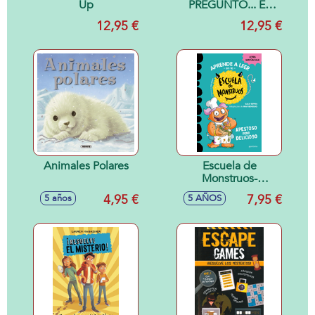
Up
PREGUNTO... EL
PLASTICO
12,95 €
12,95 €
Animales Polares
Escuela de
Monstruos-
Apestoso pero
4,95 €
7,95 €
5 años
5 AÑOS
delicioso