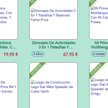
rónica
Gimnasio De Actividades
Mi Prim
 Mals. Con
3 En 1 Pataditas Y
Multileng
nciones. 7
Balanceo Fisher-Price
Con 4
19,95 €
67,95 €
3 años
6 meses
surtidos
Sonid
NOVEDAD
NOVEDAD