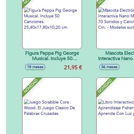
Figura Peppa Pig George
Mascota Elect
Musical. Incluye 50
Interactiva Nano
Canciones.
70 Sonidos y Ca
21,95 €
18 meses
36 meses
25,40x17,80x10,20 cm
Cm. - Modelos 
NOVEDAD
NOVEDAD