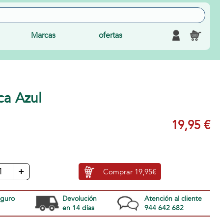
Marcas
ofertas
ca Azul
19,95 €
+
Comprar
19,95€
eguro
Devolución
Atención al cliente
en 14 días
944 642 682