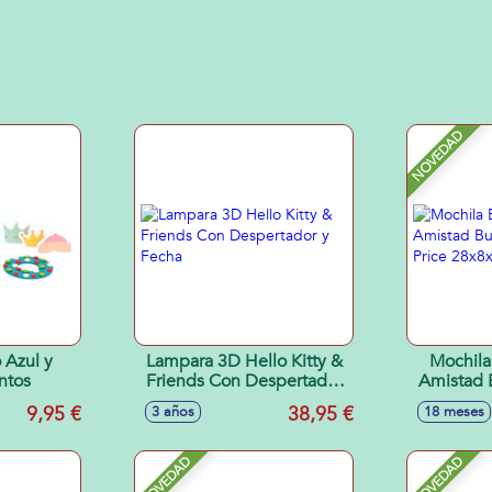
NOVEDAD
 Azul y
Lampara 3D Hello Kitty &
Mochila
ntos
Friends Con Despertador
Amistad B
y Fecha
Price
9,95 €
38,95 €
3 años
18 meses
NOVEDAD
NOVEDAD