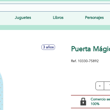
Juguetes
Libros
Personajes
Puerta Mági
3 años
Ref.
10330-75892
-
Comercio s
100%