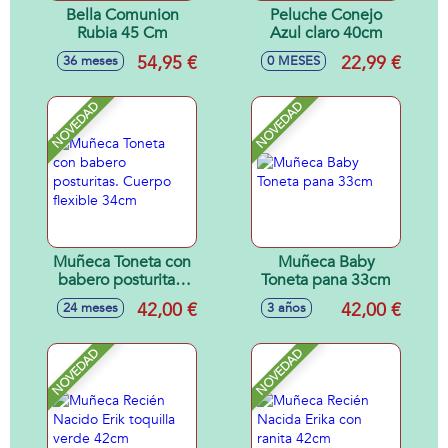
Bella Comunion
Peluche Conejo
Rubia 45 Cm
Azul claro 40cm
54,95 €
22,99 €
36 meses
0 MESES
NOVEDAD
NOVEDAD
Muñeca Toneta con
Muñeca Baby
babero posturitas.
Toneta pana 33cm
Cuerpo flexible
42,00 €
42,00 €
24 meses
3 años
34cm
NOVEDAD
NOVEDAD