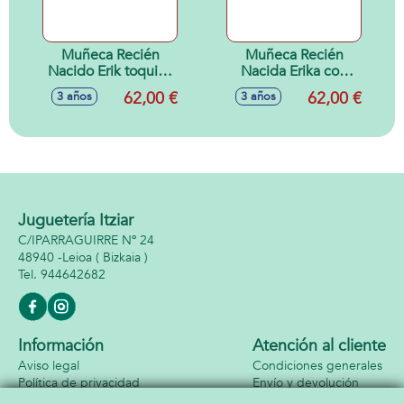
Muñeca Recién
Muñeca Recién
Nacido Erik toquilla
Nacida Erika con
verde 42cm
ranita 42cm
62,00 €
62,00 €
3 años
3 años
Juguetería Itziar
C/IPARRAGUIRRE Nº 24
48940 -
Leioa
( Bizkaia )
944642682
Información
Atención al cliente
Aviso legal
Condiciones generales
Política de privacidad
Envío y devolución
Política de cookies
Contacto