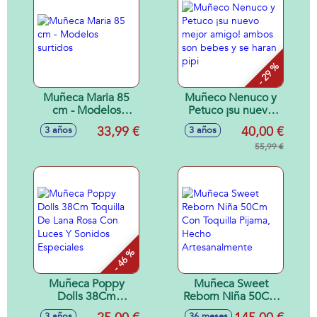
- 29 %
Muñeca Maria 85
Muñeco Nenuco y
cm - Modelos
Petuco ¡su nuevo
surtidos
mejor amigo!
33,99 €
40,00 €
3 años
3 años
ambos son bebes y
se haran pipi
55,99 €
- 46 %
Muñeca Poppy
Muñeca Sweet
Dolls 38Cm
Reborn Niña 50Cm
Toquilla De Lana
Con Toquilla
3 años
36 meses