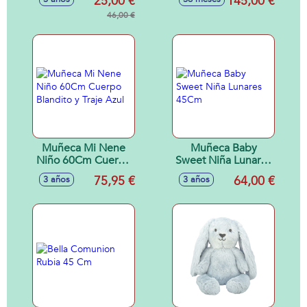
25,00 €
145,00 €
Rosa Con Luces Y
Pijama, Hecho
Sonidos Especiales
46,00 €
Artesanalmente
Muñeca Mi Nene
Muñeca Baby
Niño 60Cm Cuerpo
Sweet Niña Lunares
Blandito y Traje
45Cm
75,95 €
64,00 €
3 años
3 años
Azul