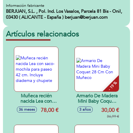
Información fabricante
BERJUAN, S.L. , Pol. Ind. Los Vasalos, Parcela 81 Bis - Onil,
03430 ( ALICANTE - España ) berjuan@berjuan.com
Artículos relacionados
- 19 %
Muñeca recién
Armario De Madera
nacida Lea con
Mini Baby Coquet
saco-mochila para
28 Cm Con
78,00 €
30,00 €
36 meses
3 años
paseo 42 cm.
Muñeco
Incluye diadema y
36,99 €
chupete