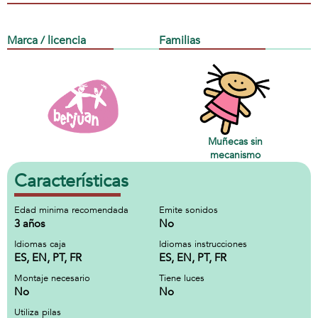
Marca / licencia
Familias
Muñecas sin
mecanismo
Características
Edad minima recomendada
Emite sonidos
3 años
No
Idiomas caja
Idiomas instrucciones
ES, EN, PT, FR
ES, EN, PT, FR
Montaje necesario
Tiene luces
No
No
Utiliza pilas