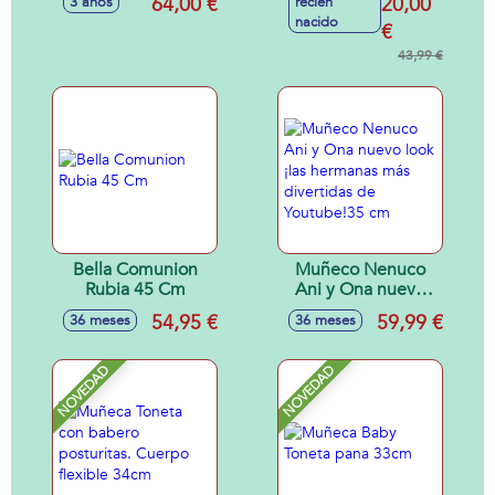
64,00 €
20,00
3 años
recién
Capazo
nacido
€
43,99 €
Bella Comunion
Muñeco Nenuco
Rubia 45 Cm
Ani y Ona nuevo
look ¡las hermanas
54,95 €
59,99 €
36 meses
36 meses
más divertidas de
Youtube!35 cm
NOVEDAD
NOVEDAD