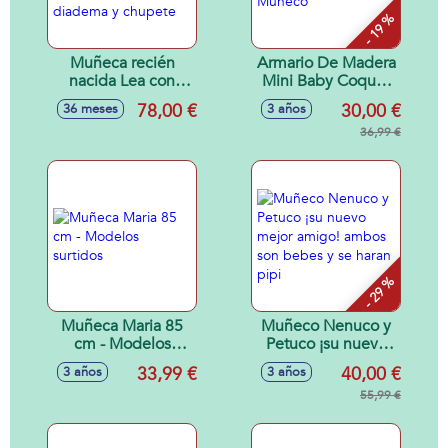
- 19 %
Muñeca recién
Armario De Madera
nacida Lea con
Mini Baby Coquet
saco-mochila para
28 Cm Con
78,00 €
30,00 €
36 meses
3 años
paseo 42 cm.
Muñeco
Incluye diadema y
36,99 €
chupete
- 29 %
Muñeca Maria 85
Muñeco Nenuco y
cm - Modelos
Petuco ¡su nuevo
surtidos
mejor amigo!
33,99 €
40,00 €
3 años
3 años
ambos son bebes y
se haran pipi
55,99 €