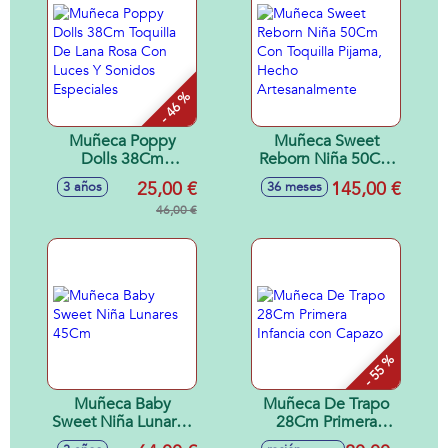
- 46 %
Muñeca Poppy
Muñeca Sweet
Dolls 38Cm
Reborn Niña 50Cm
Toquilla De Lana
Con Toquilla
25,00 €
145,00 €
3 años
36 meses
Rosa Con Luces Y
Pijama, Hecho
Sonidos Especiales
46,00 €
Artesanalmente
- 55 %
Muñeca Baby
Muñeca De Trapo
Sweet Niña Lunares
28Cm Primera
45Cm
Infancia con