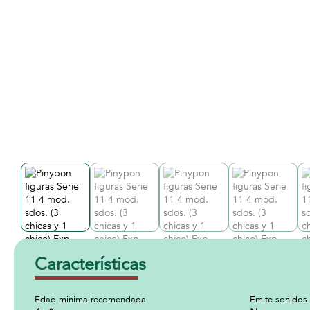
Características
Edad minima recomendada
Emite sonidos