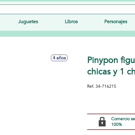
Juguetes
Libros
Personajes
Pinypon figu
4 años
chicas y 1 c
Ref.
34-716215
Comercio s
100%