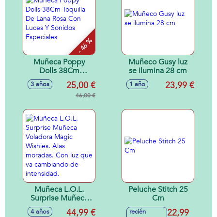
- 46 %
Muñeca Poppy
Muñeco Gusy luz
Dolls 38Cm
se ilumina 28 cm
Toquilla De Lana
25,00 €
23,99 €
3 años
1 año
Rosa Con Luces Y
Sonidos Especiales
46,00 €
Muñeca L.O.L.
Peluche Stitch 25
Surprise Muñeca
Cm
Voladora Magic
44,99 €
22,99
4 años
recién
Wishies. Alas