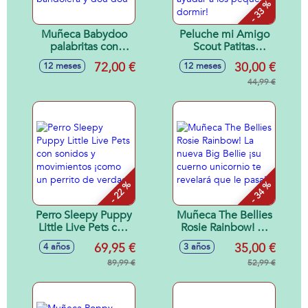
- 33 %
Muñeca Babydoo
Peluche mi Amigo
palabritas con
Scout Patitas
bolso para ti 50cm
Divertidas 28 cm
72,00 €
30,00 €
12 meses
12 meses
con voz. Incluye
luces y sonidos
bolso bandolera y
¡con modo noche
44,99 €
dou dou
para ayudar a los
peques a dormir!
- 22 %
- 34 %
Perro Sleepy Puppy
Muñeca The Bellies
Little Live Pets con
Rosie Rainbow! La
sonidos y
nueva Big Bellie ¡su
69,95 €
35,00 €
4 años
3 años
movimientos ¡como
cuerno unicornio te
un perrito de
89,99 €
revelará que le
52,99 €
verdad!
pasa!