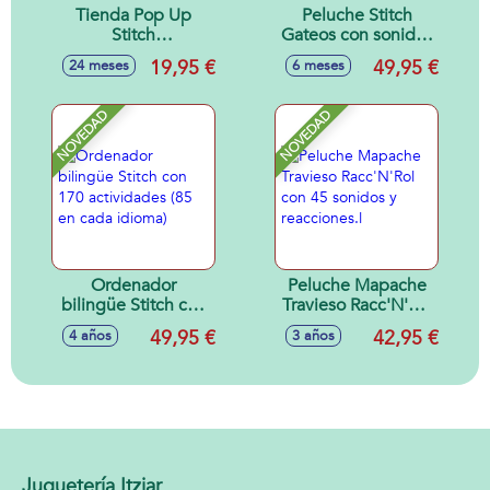
Tienda Pop Up
Peluche Stitch
Stitch
Gateos con sonidos
75X75X90Cm
26x23x16 cm
19,95 €
49,95 €
24 meses
6 meses
NOVEDAD
NOVEDAD
Ordenador
Peluche Mapache
bilingüe Stitch con
Travieso Racc'N'Rol
170 actividades (85
con 45 sonidos y
49,95 €
42,95 €
4 años
3 años
en cada idioma)
reacciones.l
Juguetería Itziar