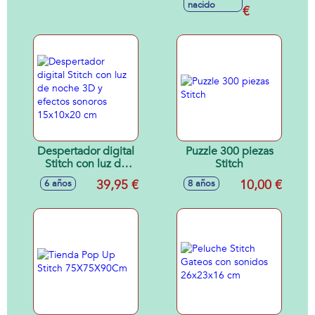
nacido
moradas. Con luz
€
que va cambiando
de intensidad.
Despertador digital
Puzzle 300 piezas
Stitch con luz de
Stitch
noche 3D y efectos
39,95 €
10,00 €
6 años
8 años
sonoros 15x10x20
cm