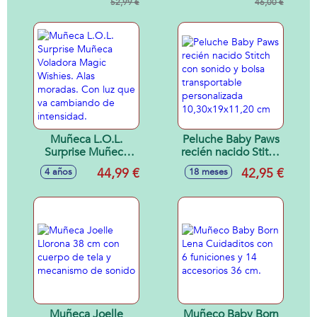
revelará que le
52,99 €
Sonidos Especiales
46,00 €
pasa!
Muñeca L.O.L.
Peluche Baby Paws
Surprise Muñeca
recién nacido Stitch
Voladora Magic
con sonido y bolsa
44,99 €
42,95 €
4 años
18 meses
Wishies. Alas
transportable
moradas. Con luz
personalizada
que va cambiando
10,30x19x11,20 cm
de intensidad.
Muñeca Joelle
Muñeco Baby Born