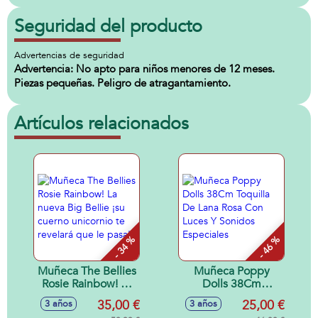
Seguridad del producto
Advertencias de seguridad
Advertencia: No apto para niños menores de 12 meses.
Piezas pequeñas. Peligro de atragantamiento.
Artículos relacionados
- 34 %
- 46 %
Muñeca The Bellies
Muñeca Poppy
Rosie Rainbow! La
Dolls 38Cm
nueva Big Bellie ¡su
Toquilla De Lana
35,00 €
25,00 €
3 años
3 años
cuerno unicornio te
Rosa Con Luces Y