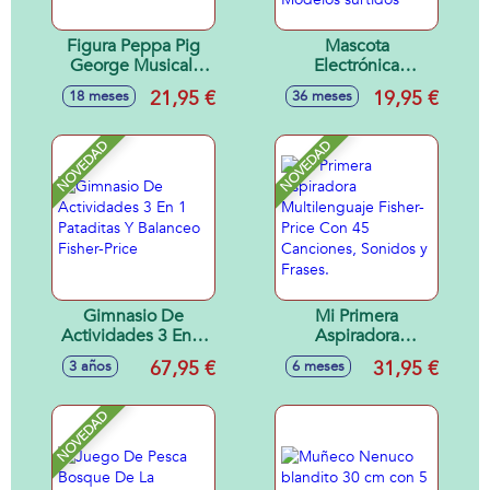
Figura Peppa Pig
Mascota
George Musical.
Electrónica
Incluye 50
Interactiva Nano
21,95 €
19,95 €
18 meses
36 meses
Canciones.
Mals. Con 70
25,40x17,80x10,20
Sonidos y
cm
Canciones. 7 Cm. -
NOVEDAD
NOVEDAD
Modelos surtidos
Gimnasio De
Mi Primera
Actividades 3 En 1
Aspiradora
Pataditas Y
Multilenguaje
67,95 €
31,95 €
3 años
6 meses
Balanceo Fisher-
Fisher-Price Con 45
Price
Canciones, Sonidos
y Frases.
NOVEDAD