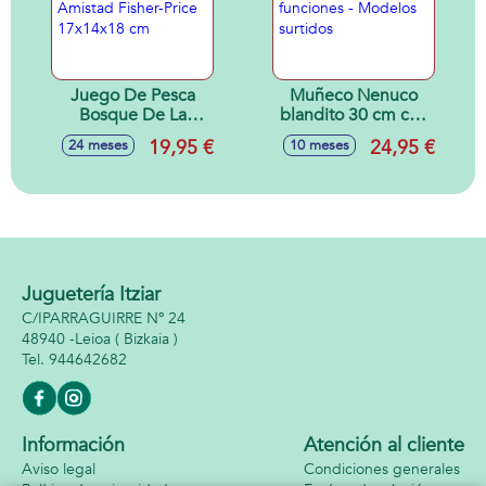
Juego De Pesca
Muñeco Nenuco
Bosque De La
blandito 30 cm con
Amistad Fisher-
5 funciones -
19,95 €
24,95 €
24 meses
10 meses
Price 17x14x18 cm
Modelos surtidos
Juguetería Itziar
C/IPARRAGUIRRE Nº 24
48940 -
Leioa
( Bizkaia )
944642682
Información
Atención al cliente
Aviso legal
Condiciones generales