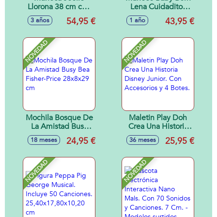
Llorona 38 cm con
Lena Cuidaditos
cuerpo de tela y
con 6 funiciones y
54,95 €
43,95 €
3 años
1 año
mecanismo de
14 accesorios 36
sonido
cm.
NOVEDAD
NOVEDAD
Mochila Bosque De
Maletin Play Doh
La Amistad Busy
Crea Una Historia
Bea Fisher-Price
Disney Junior. Con
24,95 €
25,95 €
18 meses
36 meses
28x8x29 cm
Accesorios y 4
Botes.
NOVEDAD
NOVEDAD