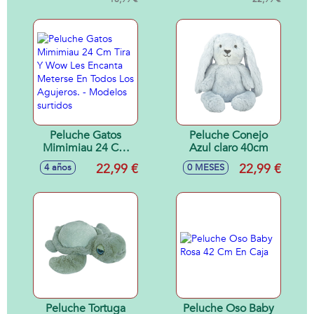
oscuridad 3 mod.
sdos.
Peluche Gatos
Peluche Conejo
Mimimiau 24 Cm
Azul claro 40cm
Tira Y Wow Les
22,99 €
22,99 €
4 años
0 MESES
Encanta Meterse En
Todos Los
Agujeros. -
Modelos surtidos
Peluche Tortuga
Peluche Oso Baby