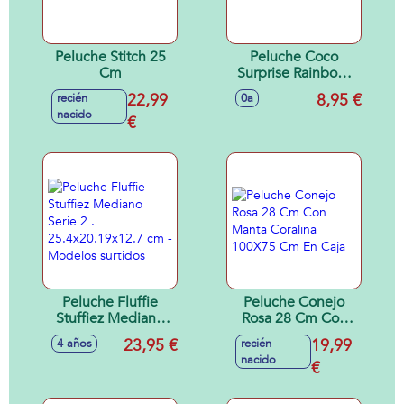
Peluche Stitch 25
Peluche Coco
Cm
Surprise Rainbow,
20cm en cono
22,99
8,95 €
recién
0a
nacido
€
Peluche Fluffie
Peluche Conejo
Stuffiez Mediano
Rosa 28 Cm Con
Serie 2 .
Manta Coralina
23,95 €
19,99
4 años
recién
25.4x20.19x12.7
100X75 Cm En
nacido
cm - Modelos
Caja
€
surtidos