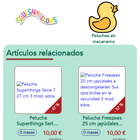
Peluches sin
mecanismo
Artículos relacionados
- 47 %
- 57 %
Peluche
Peluche Freezees
Superthings Serie 7
25 cm ¡ayúdales a
27 cm 3 mod. sdos.
descongelarse! Sus
10,00 €
10,00 €
0 meses
0 meses
ojos brillas en la
18,99 €
22,99 €