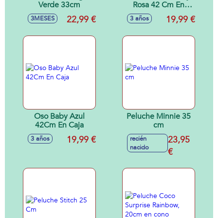
Verde 33cm
Rosa 42 Cm En
Caja
22,99 €
19,99 €
3MESES
3 años
Oso Baby Azul
Peluche Minnie 35
42Cm En Caja
cm
19,99 €
23,95
3 años
recién
nacido
€