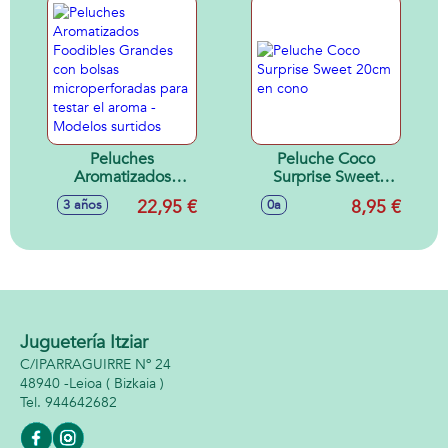
Peluches
Peluche Coco
Aromatizados
Surprise Sweet
Foodibles Grandes
20cm en cono
22,95 €
8,95 €
3 años
0a
con bolsas
microperforadas
para testar el aroma
- Modelos surtidos
Juguetería Itziar
C/IPARRAGUIRRE Nº 24
48940 -
Leioa
( Bizkaia )
944642682