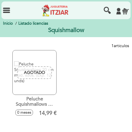
Inicio
Listado licencias
Squishmallow
1
articulos
AGOTADO
Peluche
Squishmallows 20
cm mod. sdos.
14,99 €
0 meses
(Exp. 12 unds)