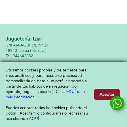
Juguetería Itziar
C/IPARRAGUIRRE Nº 24
48940 -
Leioa
( Bizkaia )
944642682
Utilizamos cookies propias y de terceros para
fines analíticos y para mostrarte publicidad
Información
Atención al cliente
personalizada en base a un perfil elaborado a
Aviso legal
Condiciones generales
partir de tus hábitos de navegación (por
Política de privacidad
Envío y devolución
ejemplo, páginas visitadas). Clica
AQUÍ para
Aceptar
Política de cookies
Contacto
más información
.
Formas de pago
Puedes aceptar todas las cookies pulsando el
botón “Aceptar” o configurarlas o rechazar su
uso clicando
AQUÍ
Filtrar
Borrar filtro