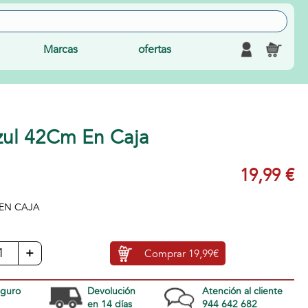
Marcas
ofertas
zul 42Cm En Caja
19,99 €
EN CAJA
+
Comprar
19,99€
eguro
Devolución
Atención al cliente
en 14 días
944 642 682