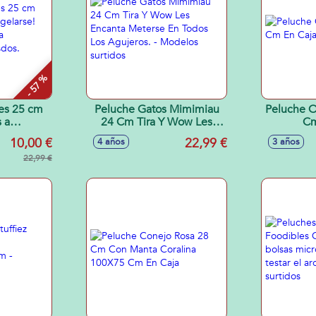
- 57 %
es 25 cm
Peluche Gatos Mimimiau
Peluche O
 a
24 Cm Tira Y Wow Les
Cm
Sus ojos
Encanta Meterse En Todos
10,00 €
22,99 €
4 años
3 años
curidad 3
Los Agujeros. - Modelos
s.
22,99 €
surtidos