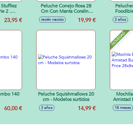
 Stuffiez
Peluche Conejo Rosa 28
Peluche
e 2 .
Cm Con Manta Coralina
Foodibl
.7 cm -
100X75 Cm En Caja
bolsas m
23,95 €
19,99 €
recién nacido
3 años
tidos
para te
Model
NOVEDAD
Jumbo 140
Peluche Squishmallows 20
Mochila
cm - Modelos surtidos
Amistad B
Price
60,00 €
14,99 €
3 años
18 meses