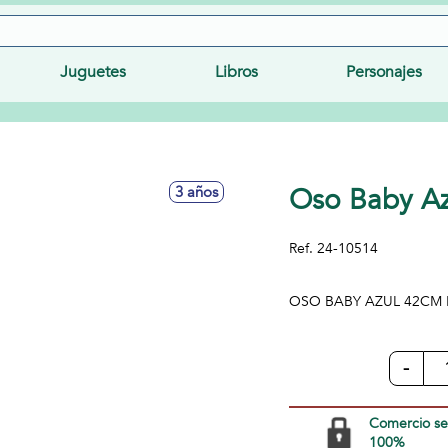
Juguetes
Libros
Personajes
Oso Baby A
3 años
Ref.
24-10514
OSO BABY AZUL 42CM 
-
Comercio s
100%