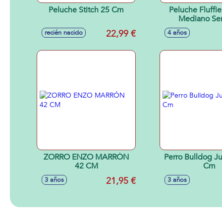
Peluche Stitch 25 Cm
Peluche Fluffie
Mediano Seri
25.4x20.19x12
22,99 €
recién nacido
4 años
Modelos sur
ZORRO ENZO MARRÓN
Perro Bulldog 
42 CM
Cm
21,95 €
3 años
3 años