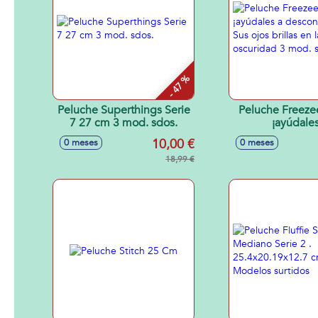
- 47 %
Peluche Superthings Serie
Peluche Freeze
7 27 cm 3 mod. sdos.
¡ayúdales
descongelarse! 
10,00 €
0 meses
0 meses
brillas en la os
18,99 €
mod. sdo