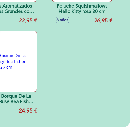
s Aromatizados
Peluche Squishmallows
es Grandes con
Hello Kitty rosa 30 cm
icroperforadas
22,95 €
26,95 €
3 años
star el aroma -
os surtidos
 Bosque De La
usy Bea Fisher-
 28x8x29 cm
24,95 €