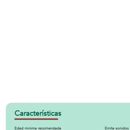
Características
Edad minima recomendada
Emite sonidos