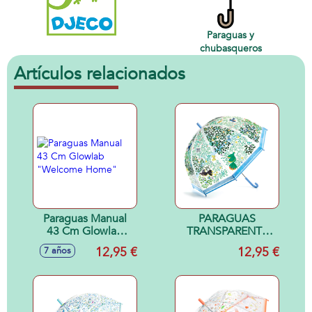
Paraguas y
chubasqueros
Artículos relacionados
Paraguas Manual
PARAGUAS
43 Cm Glowlab
TRANSPARENTE
"Welcome Home"
PAJAROS G
12,95 €
12,95 €
7 años