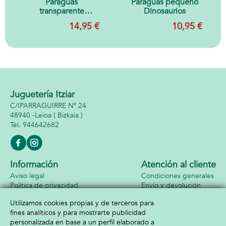
Paraguas
Paraguas pequeño
transparente
Dinosaurios
mágico Peces
14,95 €
10,95 €
Juguetería Itziar
C/IPARRAGUIRRE Nº 24
48940 -
Leioa
( Bizkaia )
944642682
Información
Atención al cliente
Aviso legal
Condiciones generales
Política de privacidad
Envío y devolución
Política de cookies
Contacto
Utilizamos cookies propias y de terceros para
Formas de pago
fines analíticos y para mostrarte publicidad
personalizada en base a un perfil elaborado a