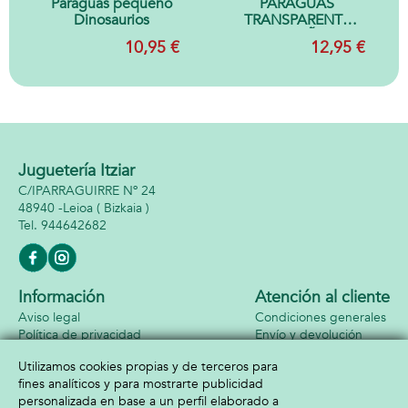
Paraguas pequeño
PARAGUAS
Dinosaurios
TRANSPARENTE
PEQUEÑAS
10,95 €
12,95 €
FLORES
Juguetería Itziar
C/IPARRAGUIRRE Nº 24
48940 -
Leioa
( Bizkaia )
944642682
Información
Atención al cliente
Aviso legal
Condiciones generales
Política de privacidad
Envío y devolución
Política de cookies
Contacto
Utilizamos cookies propias y de terceros para
Formas de pago
fines analíticos y para mostrarte publicidad
personalizada en base a un perfil elaborado a