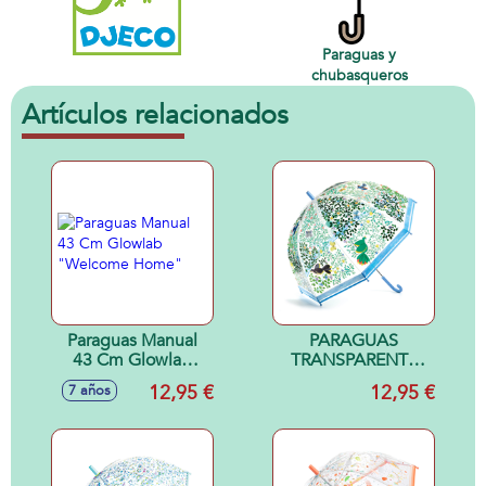
Paraguas y
chubasqueros
Artículos relacionados
Paraguas Manual
PARAGUAS
43 Cm Glowlab
TRANSPARENTE
"Welcome Home"
PAJAROS G
12,95 €
12,95 €
7 años