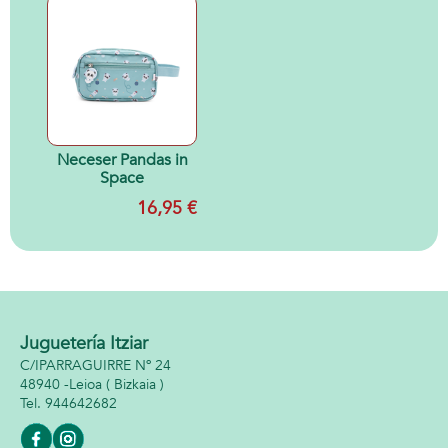
Neceser Pandas in
Space
16,95 €
Juguetería Itziar
C/IPARRAGUIRRE Nº 24
48940 -
Leioa
( Bizkaia )
944642682