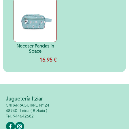
Neceser Pandas in
Space
16,95 €
Juguetería Itziar
C/IPARRAGUIRRE Nº 24
48940 -
Leioa
( Bizkaia )
944642682