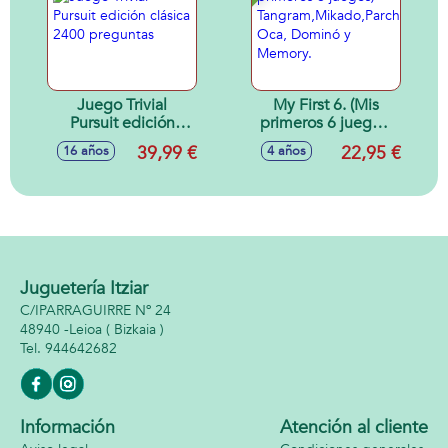
Juego Trivial
My First 6. (Mis
Pursuit edición
primeros 6 juegos)
clásica 2400
Tangram,Mikado,Parchís,
39,99 €
22,95 €
16 años
4 años
preguntas
Oca, Dominó y
Memory.
Juguetería Itziar
C/IPARRAGUIRRE Nº 24
48940 -
Leioa
( Bizkaia )
944642682
Información
Atención al cliente