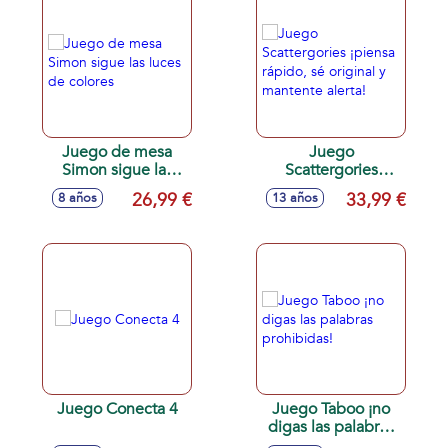
Juego de mesa
Juego
Simon sigue las
Scattergories
luces de colores
¡piensa rápido, sé
26,99 €
33,99 €
8 años
13 años
original y mantente
alerta!
Juego Conecta 4
Juego Taboo ¡no
digas las palabras
prohibidas!