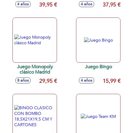
el trofeo de Mickey
Jugadores. Con
39,95 €
37,95 €
4 años
4 años
y gana!
Pantalla Iluminada
y Sonidos.
Juego Monopoly
Juego Bingo
clásico Madrid
29,95 €
15,99 €
8 años
4 años