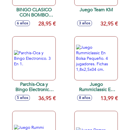
BINGO CLASICO
Juego Team KM
CON BOMBO
18,5X21X19,5 CM
28,95 €
32,95 €
6 años
3 años
Y CARTONES
Parchis-Oca y
Juego
Bingo Electronico.
Rummiclassic En
3 En 1.
Bolsa Pequeño. 4
36,95 €
13,99 €
5 años
8 años
jugadores. Fichas
1,8x2,5x04 cm.