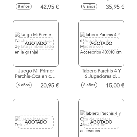
imborrables
42,95 €
35,95 €
8 años
8 años
40X33X21cm
AGOTADO
AGOTADO
Juego Mi Primer
Tabero Parchis 4 Y
Parchís-Oca en caja
6 Jugadores de
de lata
Madera con
20,95 €
15,00 €
6 años
6 años
¡ambientado en la
Accesorios 40X40
granja!
cm
AGOTADO
AGOTADO