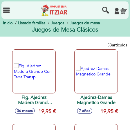
Inicio
Listado familias
Juegos
Juegos de mesa
Juegos de Mesa Clásicos
53
articulos
Fig. Ajedrez
Ajedrez-Damas
Madera Grande
Magnetico Grande
Con Tapa Transp.
19,95 €
19,95 €
36 meses
7 años