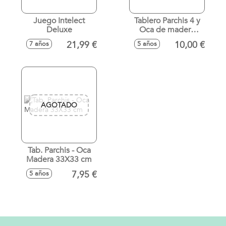
Juego Intelect
Tablero Parchis 4 y
Deluxe
Oca de madera
40x40 cm sin
21,99 €
10,00 €
7 años
5 años
accesorios
AGOTADO
Tab. Parchis - Oca
Madera 33X33 cm
7,95 €
5 años