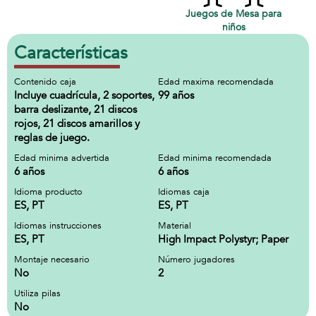
Juegos de Mesa para
niños
Características
Contenido caja
Edad maxima recomendada
Incluye cuadrícula, 2 soportes,
99 años
barra deslizante, 21 discos
rojos, 21 discos amarillos y
reglas de juego.
Edad minima advertida
Edad minima recomendada
6 años
6 años
Idioma producto
Idiomas caja
ES, PT
ES, PT
Idiomas instrucciones
Material
ES, PT
High Impact Polystyr; Paper
Montaje necesario
Número jugadores
No
2
Utiliza pilas
No