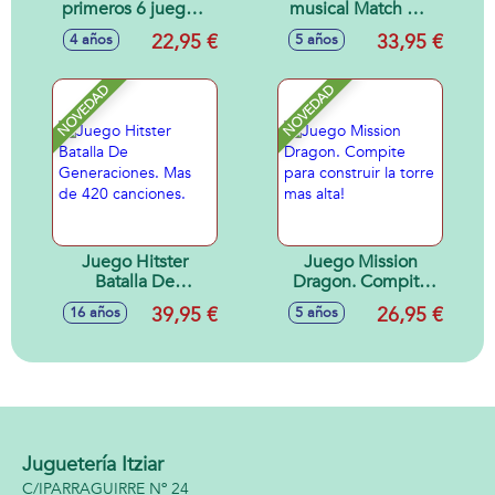
primeros 6 juegos)
musical Match My
Tangram,Mikado,Parchís,
Beat Original. Mas
22,95 €
33,95 €
4 años
5 años
Oca, Dominó y
de 200 canciones.
Memory.
Compatible con 4
plataformas de
NOVEDAD
NOVEDAD
musica.
Juego Hitster
Juego Mission
Batalla De
Dragon. Compite
Generaciones. Mas
para construir la
39,95 €
26,95 €
16 años
5 años
de 420 canciones.
torre mas alta!
Juguetería Itziar
C/IPARRAGUIRRE Nº 24