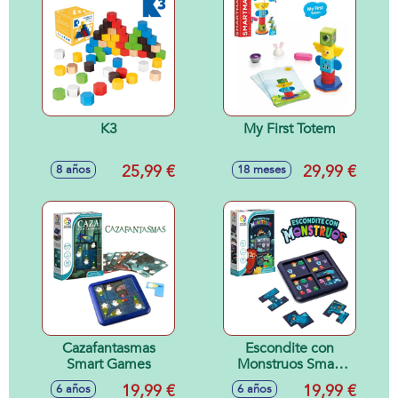
K3
My First Totem
25,99 €
29,99 €
8 años
18 meses
Cazafantasmas
Escondite con
Smart Games
Monstruos Smart
Games
19,99 €
19,99 €
6 años
6 años