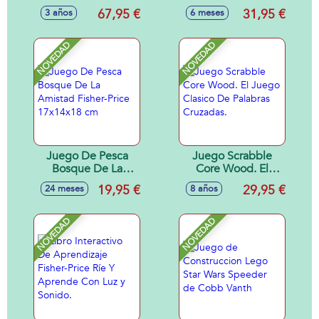
Pataditas Y
Multilenguaje
67,95 €
31,95 €
3 años
6 meses
Balanceo Fisher-
Fisher-Price Con 45
Price
Canciones, Sonidos
y Frases.
NOVEDAD
NOVEDAD
Juego De Pesca
Juego Scrabble
Bosque De La
Core Wood. El
Amistad Fisher-
Juego Clasico De
19,95 €
29,95 €
24 meses
8 años
Price 17x14x18 cm
Palabras Cruzadas.
NOVEDAD
NOVEDAD