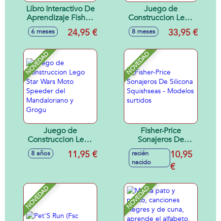
Libro Interactivo De
Juego de
Aprendizaje Fisher-
Construccion Lego
Price Ríe Y
Star Wars Speeder
24,95 €
33,95 €
6 meses
8 meses
Aprende Con Luz y
de Cobb Vanth
Sonido.
NOVEDAD
NOVEDAD
Juego de
Fisher-Price
Construccion Lego
Sonajeros De
Star Wars Moto
Silicona Squishseas
11,95 €
10,95
8 años
recién
Speeder del
- Modelos surtidos
nacido
Mandaloriano y
€
Grogu
NOVEDAD
NOVEDAD