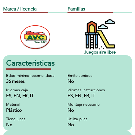
Marca / licencia
Familias
Juegos aire libre
Características
Edad minima recomendada
Emite sonidos
36 meses
No
Idiomas caja
Idiomas instrucciones
ES, EN, FR, IT
ES, EN, FR, IT
Material
Montaje necesario
Plástico
No
Tiene luces
Utiliza pilas
No
No