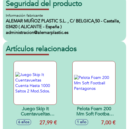
Seguridad del producto
Información fabricante
ALEMAR MUÑOZ PLASTIC S.L. , C/ BELGICA,50 - Castalla,
03420 ( ALICANTE - España )
administracion@alemarplastic.es
Artículos relacionados
Juego Skip It
Pelota Foam 200
Cuentavueltas
Mm Soft Football
Cuenta Hasta 1000
Pentagonos
27,99 €
7,00 €
6 años
1 año
Saltos 2 Mod.Sdos.