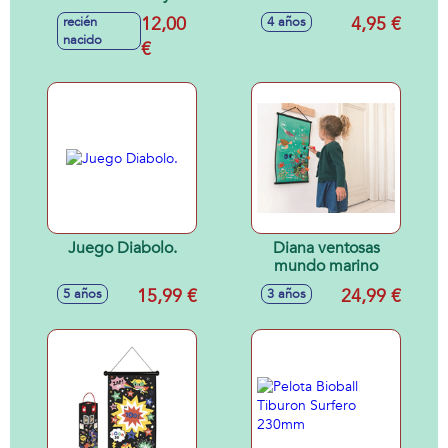
Campeón 230mm -
Stealth Soaker
12,00
4,95 €
recién
4 años
Modelos surtidos
20x4x19'5cm -
nacido
€
Modelos surtidos
Juego Diabolo.
Diana ventosas
mundo marino
15,99 €
24,99 €
5 años
3 años