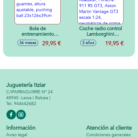
Bola de
Coche radio control
entrenamiento
Lamborghini
Boxeo, incluye
Aventador SVJ
29,95 €
19,95 €
36 meses
3 años
guantes, altura
Roadster, Porsche
ajustable, puching
911 RS GT3, Aston
ball 23x126x39cm
Martin Vantage
GT3 escala 1:24,
neumáticos de
goma, con luces -
Modelos surtidos
Juguetería Itziar
C/IPARRAGUIRRE Nº 24
48940 -
Leioa
( Bizkaia )
944642682
Información
Atención al cliente
Aviso legal
Condiciones generales