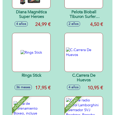
Diana Magnética
Pelota Bioball
Super Heroes
Tiburon Surfero
230mm
24,99 €
4,50 €
4 años
2 años
Rings Stick
C.Carrera De
Huevos
17,95 €
10,95 €
36 meses
4 años
NOVEDAD
NOVEDAD