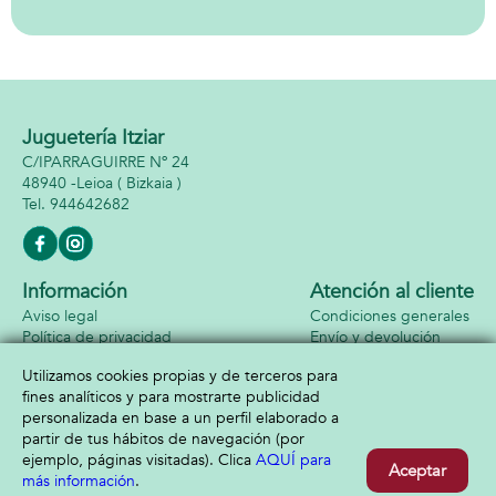
reacciones.
Gatita. Con
sonidos.
Juguetería Itziar
C/IPARRAGUIRRE Nº 24
48940 -
Leioa
( Bizkaia )
944642682
Información
Atención al cliente
Aviso legal
Condiciones generales
Política de privacidad
Envío y devolución
Política de cookies
Contacto
Utilizamos cookies propias y de terceros para
Formas de pago
fines analíticos y para mostrarte publicidad
personalizada en base a un perfil elaborado a
partir de tus hábitos de navegación (por
ejemplo, páginas visitadas). Clica
AQUÍ para
Aceptar
más información
.