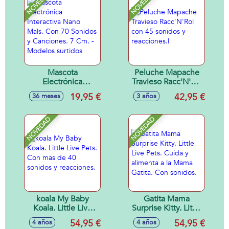
NOVEDAD
NOVEDAD
14.60x7.62x13.97
cm - Modelos
surtidos
Mascota
Peluche Mapache
Electrónica
Travieso Racc'N'Rol
Interactiva Nano
con 45 sonidos y
19,95 €
42,95 €
36 meses
3 años
Mals. Con 70
reacciones.l
Sonidos y
Canciones. 7 Cm. -
NOVEDAD
NOVEDAD
Modelos surtidos
koala My Baby
Gatita Mama
Koala. Little Live
Surprise Kitty. Little
Pets. Con mas de
Live Pets. Cuida y
54,95 €
54,95 €
4 años
4 años
40 sonidos y
alimenta a la Mama