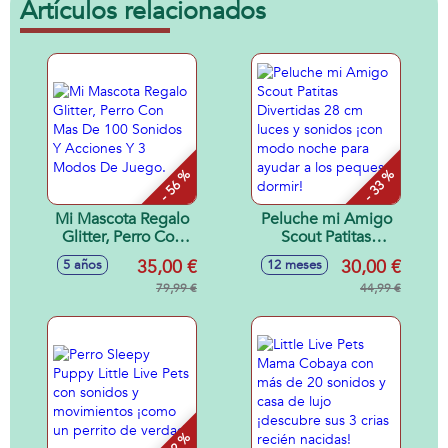
Artículos relacionados
- 56 %
- 33 %
Mi Mascota Regalo
Peluche mi Amigo
Glitter, Perro Con
Scout Patitas
Mas De 100
Divertidas 28 cm
35,00 €
30,00 €
5 años
12 meses
Sonidos Y Acciones
luces y sonidos
Y 3 Modos De
79,99 €
¡con modo noche
44,99 €
Juego.
para ayudar a los
peques a dormir!