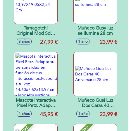
Tamagotchi
Muñeco Gusy luz
Original Mod Sdos
se ilumina 28 cm
13,97X19,05X2,54
27,99 €
23,99 €
8 años
1 año
Cm
Mascota interactiva
Muñeco Gusi Luz
Pixel Petz. Adapta
Dos Caras 40
su personalidad en
Aniversario 28 cm
45,95 €
23,99 €
4 años
1 año
función de tus
interacciones.Responde
a tu voz.