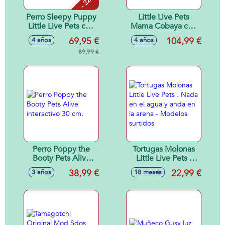
- 22 %
Perro Sleepy Puppy
Little Live Pets
Little Live Pets con
Mama Cobaya con
sonidos y
más de 20 sonidos
69,95 €
104,99 €
4 años
4 años
movimientos ¡como
y casa de lujo
un perrito de
89,99 €
¡descubre sus 3
verdad!
crias recién
nacidas!
Perro Poppy the
Tortugas Molonas
Booty Pets Alive
Little Live Pets .
interactivo 30 cm.
Nada en el agua y
38,99 €
22,99 €
3 años
18 meses
anda en la arena -
Modelos surtidos