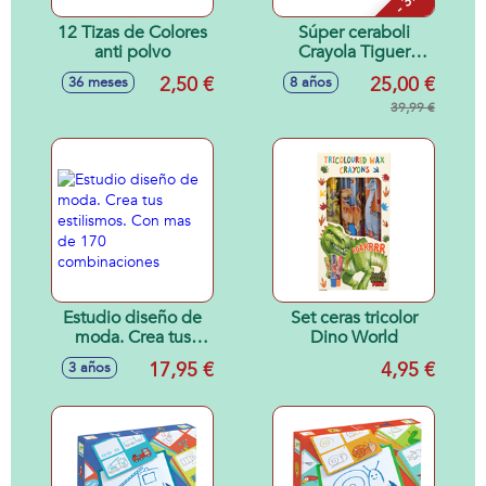
12 Tizas de Colores
Súper ceraboli
anti polvo
Crayola Tiguer
¡Derrite la cera y
2,50 €
25,00 €
36 meses
8 años
crea tus dibujos en
relieve!
39,99 €
30x14x30cm
Estudio diseño de
Set ceras tricolor
moda. Crea tus
Dino World
estilismos. Con mas
17,95 €
4,95 €
3 años
de 170
combinaciones