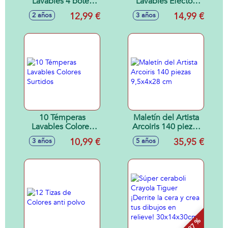
Lavables 4 botes
Lavables Efectos
anti-goteo (Rojo,
Especiales 9 x 22,5
12,99 €
14,99 €
2 años
3 años
amarillo, azul y
x 9
verde)
10 Témperas
Maletín del Artista
Lavables Colores
Arcoiris 140 piezas
Surtidos
9,5x4x28 cm
10,99 €
35,95 €
3 años
5 años
- 37 %