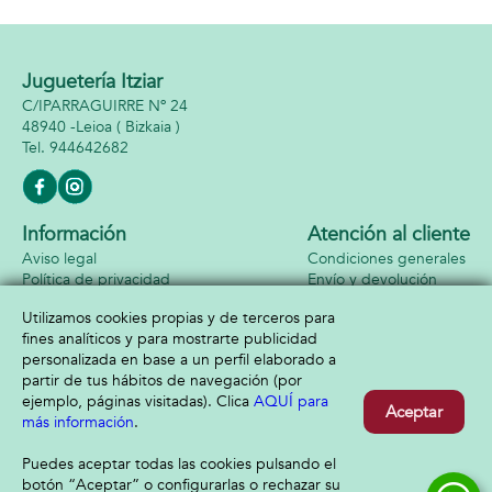
Juguetería Itziar
C/IPARRAGUIRRE Nº 24
48940 -
Leioa
( Bizkaia )
944642682
Información
Atención al cliente
Aviso legal
Condiciones generales
Política de privacidad
Envío y devolución
Política de cookies
Contacto
Utilizamos cookies propias y de terceros para
Formas de pago
fines analíticos y para mostrarte publicidad
personalizada en base a un perfil elaborado a
partir de tus hábitos de navegación (por
ejemplo, páginas visitadas). Clica
AQUÍ para
Aceptar
más información
.
Puedes aceptar todas las cookies pulsando el
botón “Aceptar” o configurarlas o rechazar su