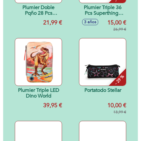
Plumier Doble
Plumier Triple 36
Pqño 28 Pcs
Pcs Superthings
Avengers "Super
Guardians Of
21,99 €
15,00 €
3 años
Heroes"
Kazoom
12,5X19,5X4
12,5X19,5X5,5Cm
26,99 €
- 29 %
Plumier Triple LED
Portatodo Stellar
Dino World
39,95 €
10,00 €
13,99 €