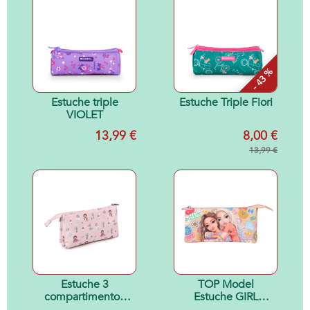
- 43 %
Estuche triple
Estuche Triple Fiori
VIOLET
13,99 €
8,00 €
13,99 €
Estuche 3
TOP Model
compartimentos
Estuche GIRL
Little Red
POWER