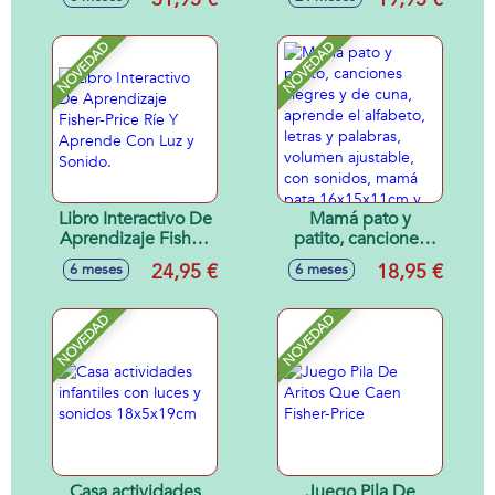
Fisher-Price Con 45
Price 17x14x18 cm
Canciones, Sonidos
y Frases.
NOVEDAD
NOVEDAD
Libro Interactivo De
Mamá pato y
Aprendizaje Fisher-
patito, canciones
Price Ríe Y
alegres y de cuna,
24,95 €
18,95 €
6 meses
6 meses
Aprende Con Luz y
aprende el
Sonido.
alfabeto, letras y
palabras, volumen
NOVEDAD
NOVEDAD
ajustable, con
sonidos, mamá
pata 16x15x11cm y
patito 6x6x4cm
Casa actividades
Juego Pila De