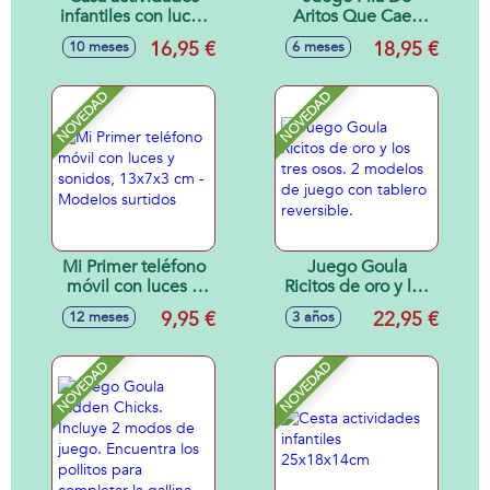
infantiles con luces
Aritos Que Caen
y sonidos
Fisher-Price
16,95 €
18,95 €
10 meses
6 meses
18x5x19cm
NOVEDAD
NOVEDAD
Mi Primer teléfono
Juego Goula
móvil con luces y
Ricitos de oro y los
sonidos, 13x7x3
tres osos. 2
9,95 €
22,95 €
12 meses
3 años
cm - Modelos
modelos de juego
surtidos
con tablero
reversible.
NOVEDAD
NOVEDAD