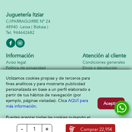
Juguetería Itziar
C/IPARRAGUIRRE Nº 24
48940 -
Leioa
( Bizkaia )
944642682
Información
Atención al cliente
Aviso legal
Condiciones generales
Política de privacidad
Envío y devolución
Política de cookies
Contacto
Utilizamos cookies propias y de terceros para
Formas de pago
fines analíticos y para mostrarte publicidad
personalizada en base a un perfil elaborado a
partir de tus hábitos de navegación (por
ejemplo, páginas visitadas). Clica
AQUÍ para
Aceptar
más información
.
Puedes aceptar todas las cookies pulsando el
botón “Aceptar” o configurarlas o rechazar su
-
+
uso clicando
AQUÍ
Comprar
22,95€