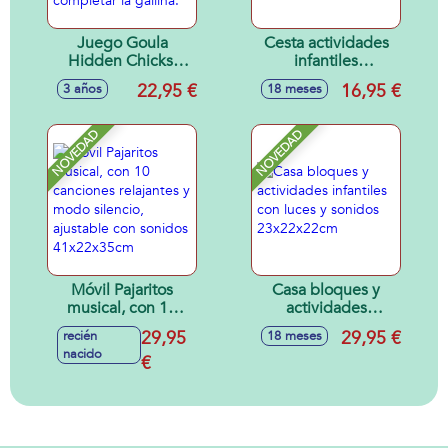
Juego Goula
Cesta actividades
Hidden Chicks.
infantiles
Incluye 2 modos de
25x18x14cm
22,95 €
16,95 €
3 años
18 meses
juego. Encuentra
los pollitos para
completar la
NOVEDAD
NOVEDAD
gallina.
Móvil Pajaritos
Casa bloques y
musical, con 10
actividades
canciones
infantiles con luces
29,95
29,95 €
recién
18 meses
relajantes y modo
y sonidos
nacido
silencio, ajustable
€
23x22x22cm
con sonidos
41x22x35cm