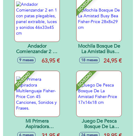
NOVEDAD
Andador
Mochila Bosque De
Comienzandar 2 en
La Amistad Busy
1 con patas
Bea Fisher-Price
63,95 €
24,95 €
9 meses
18 meses
plegables, panel
28x8x29 cm
extraíble, luces y
sonidos 46x33x45
NOVEDAD
NOVEDAD
cm
Mi Primera
Juego De Pesca
Aspiradora
Bosque De La
Multilenguaje
Amistad Fisher-
31,95 €
19,95 €
6 meses
24 meses