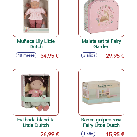
Muñeca Lily Little
Maleta set té Fairy
Dutch
Garden
34,95 €
29,95 €
18 meses
3 años
Evi hada blandita
Banco golpeo rosa
Little Duitch
Fairy Little Dutch
26,99 €
15,95 €
1 año