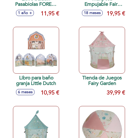
Pasabiolas FOREST
Empujable Fairy
FRIENDS
Garden
11,95 €
19,95 €
1 año +
18 meses
Libro para baño
Tienda de Juegos
granja Little Dutch
Fairy Garden
10,95 €
39,99 €
6 meses