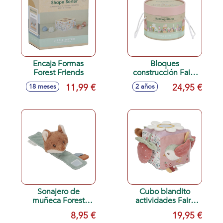
Encaja Formas
Bloques
Forest Friends
construcción Fairy
Gardens
11,99 €
24,95 €
18 meses
2 años
Sonajero de
Cubo blandito
muñeca Forest
actividades Fairy
Friends
Garden
8,95 €
19,95 €