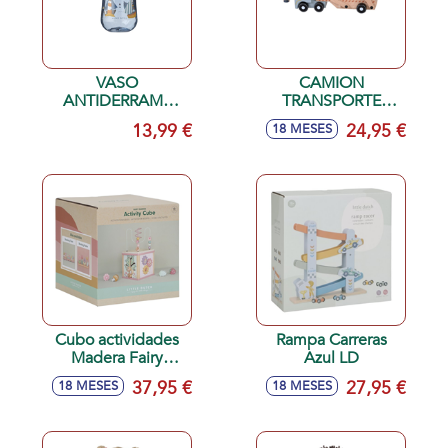
VASO
CAMION
ANTIDERRAME
TRANSPORTE
360º MIO 300 ML
COCHES MADERA
13,99 €
24,95 €
18 MESES
SAILOR
LITTLE DUTCH
Cubo actividades
Rampa Carreras
Madera Fairy
Azul LD
Garden
37,95 €
27,95 €
18 MESES
18 MESES