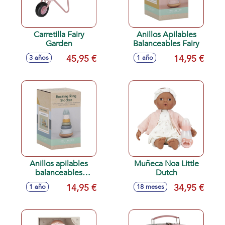
Carretilla Fairy
Anillos Apilables
Garden
Balanceables Fairy
45,95 €
14,95 €
3 años
1 año
Anillos apilables
Muñeca Noa Little
balanceables
Dutch
Forest
14,95 €
34,95 €
1 año
18 meses