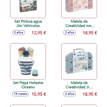
Set Pintura agua
Maleta de
Jim Vehiculos
Creatividad rosa
Fairy Garden
12,95 €
18,95 €
3 años
3 años
Set Playa Helados
Maleta de
Oceano
Creatividad Jim
Vehículos
15,95 €
18,95 €
18 meses
3 años