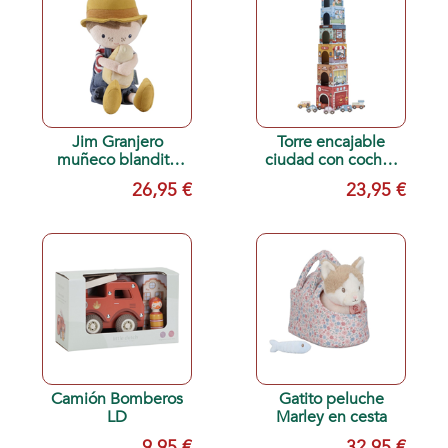
Jim Granjero
Torre encajable
muñeco blandito
ciudad con coches
LD
LD
26,95 €
23,95 €
Camión Bomberos
Gatito peluche
LD
Marley en cesta
9,95 €
32,95 €