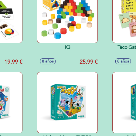
K3
Taco Ga
19,99 €
25,99 €
8 años
8 años