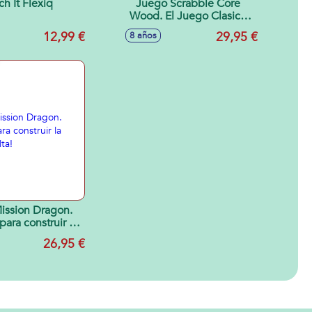
ch It Flexiq
Juego Scrabble Core
Wood. El Juego Clasico
De Palabras Cruzadas.
12,99 €
29,95 €
8 años
ission Dragon.
ara construir la
e mas alta!
26,95 €