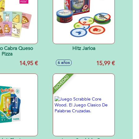
to Cabra Queso
Hitz Jarioa
Pizza
14,95 €
15,99 €
6 años
NOVEDAD