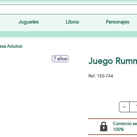
Juguetes
Libros
Personajes
esa Adultos
Juego Rummi
7 años
Ref.
150-744
-
Comercio s
100%