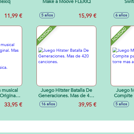
lexiq
Make a Moove FLEXIQ
Swit
11,99 €
15,99 €
5 años
6 años
NOVEDAD
NOVEDAD
s musical
Juego Hitster Batalla De
Juego M
Original.
Generaciones. Mas de 420
Compite p
nciones.
canciones.
torr
33,95 €
39,95 €
16 años
5 años
con 4
 musica.