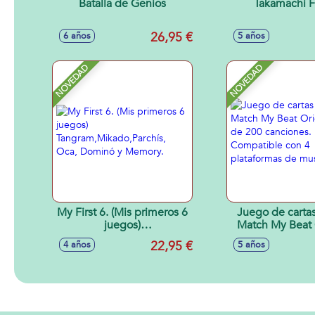
Batalla de Genios
Takamachi F
26,95 €
6 años
5 años
NOVEDAD
NOVEDAD
My First 6. (Mis primeros 6
Juego de carta
juegos)
Match My Beat 
Tangram,Mikado,Parchís,
Mas de 200 ca
22,95 €
4 años
5 años
Oca, Dominó y Memory.
Compatible 
plataformas de