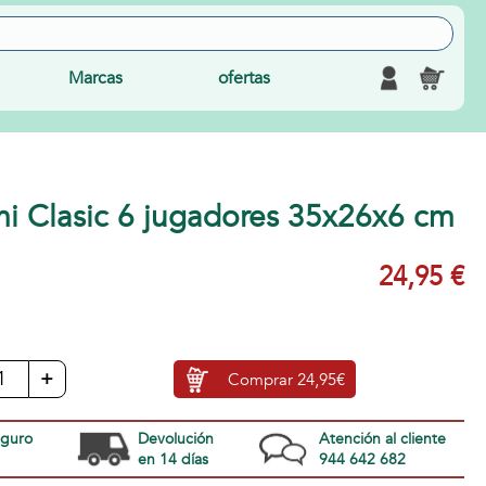
Marcas
ofertas
 Clasic 6 jugadores 35x26x6 cm
24,95 €
+
Comprar
24,95€
eguro
Devolución
Atención al cliente
en 14 días
944 642 682