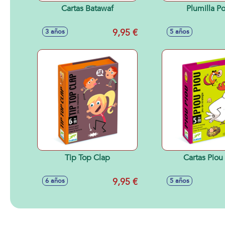
Cartas Batawaf
Plumilla Po
9,95 €
3 años
5 años
Tip Top Clap
Cartas Piou
9,95 €
6 años
5 años