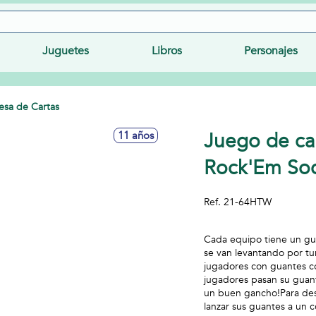
Juguetes
Libros
Personajes
sa de Cartas
Juego de ca
11 años
Rock'Em Soc
Ref.
21-64HTW
Cada equipo tiene un gua
se van levantando por tu
jugadores con guantes co
jugadores pasan su guan
un buen gancho!Para desa
lanzar sus guantes a un