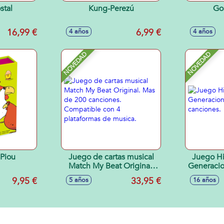
stal
Kung-Perezú
Gol
16,99 €
6,99 €
4 años
4 años
NOVEDAD
NOVEDAD
 Piou
Juego de cartas musical
Juego Hi
Match My Beat Original.
Generacio
Mas de 200 canciones.
ca
9,95 €
33,95 €
5 años
16 años
Compatible con 4
plataformas de musica.