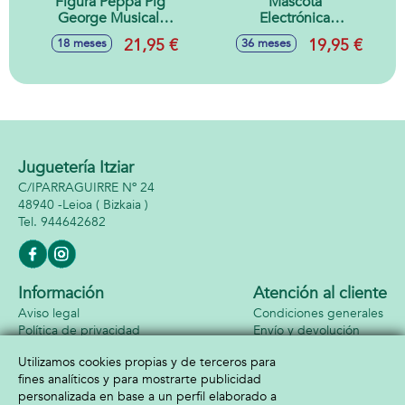
Figura Peppa Pig
Mascota
George Musical.
Electrónica
Incluye 50
Interactiva Nano
21,95 €
19,95 €
18 meses
36 meses
Canciones.
Mals. Con 70
25,40x17,80x10,20
Sonidos y
cm
Canciones. 7 Cm. -
Modelos surtidos
Juguetería Itziar
C/IPARRAGUIRRE Nº 24
48940 -
Leioa
( Bizkaia )
944642682
Información
Atención al cliente
Aviso legal
Condiciones generales
Política de privacidad
Envío y devolución
Política de cookies
Contacto
Utilizamos cookies propias y de terceros para
Formas de pago
fines analíticos y para mostrarte publicidad
personalizada en base a un perfil elaborado a