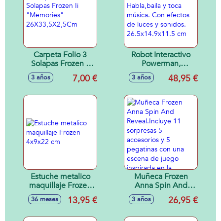
Carpeta Folio 3
Robot Interactivo
Solapas Frozen Ii
Powerman,
"Memories"
Habla,baila y toca
7,00 €
48,95 €
3 años
3 años
26X33,5X2,5Cm
música. Con
efectos de luces y
sonidos.
26.5x14.9x11.5 cm
Estuche metalico
Muñeca Frozen
maquillaje Frozen
Anna Spin And
4x9x22 cm
Reveal.Incluye 11
13,95 €
26,95 €
36 meses
3 años
sorpresas 5
accesorios y 5