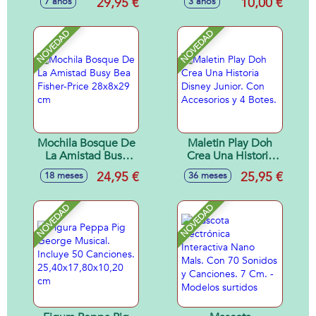
29,95 €
10,00 €
7 años
3 años
Modelos surtidos
NOVEDAD
NOVEDAD
Mochila Bosque De
Maletin Play Doh
La Amistad Busy
Crea Una Historia
Bea Fisher-Price
Disney Junior. Con
24,95 €
25,95 €
18 meses
36 meses
28x8x29 cm
Accesorios y 4
Botes.
NOVEDAD
NOVEDAD