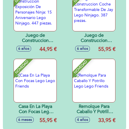
Juego de
Juego de
Construccion
Construccion
Exposición De
Coche
44,95 €
55,95 €
6 años
6 años
Personajes Ninja:
Transformable De
15 Aniversario
Jay Lego Ninjago.
Lego Ninjago. 447
387 piezas.
NOVEDAD
NOVEDAD
piezas.
Casa En La Playa
Remolque Para
Con Focas Lego
Caballo Y Potrillo
Lego Friends
Lego Lego Friends
55,95 €
33,95 €
6 meses
4 años