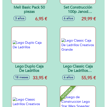
Meli Basic Pack 50
Set Construcción
piezas
100p Janod
madera
6,95 €
29,99 €
3 años
6 años
Lego Duplo Caja
Lego Classic Caja
De Ladrillos
De Ladrillos
Creativos Grande
33,95 €
55,95 €
18 meses
6 años
NOVEDAD