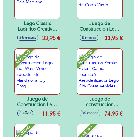
Lego Classic
Juego de
Ladrillos Creativos
Construccion Lego
Caja Mediana
Star Wars Speeder
33,95 €
33,95 €
36 meses
8 meses
de Cobb Vanth
NOVEDAD
NOVEDAD
Juego de
Juego de
Construccion Lego
construccion
Star Wars Moto
Remix: Avión,
11,95 €
74,95 €
8 años
36 meses
Speeder del
Camión Técnico Y
Mandaloriano y
Aerodeslizador
Grogu
Lego City Great
NOVEDAD
NOVEDAD
Vehicles