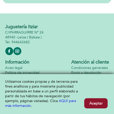
Juguetería Itziar
C/IPARRAGUIRRE Nº 24
48940 -
Leioa
( Bizkaia )
944642682
Información
Atención al cliente
Aviso legal
Condiciones generales
Política de privacidad
Envío y devolución
Política de cookies
Contacto
Utilizamos cookies propias y de terceros para
Formas de pago
fines analíticos y para mostrarte publicidad
personalizada en base a un perfil elaborado a
partir de tus hábitos de navegación (por
ejemplo, páginas visitadas). Clica
AQUÍ para
Aceptar
más información
.