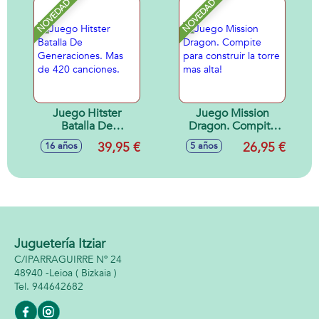
plataformas de
NOVEDAD
NOVEDAD
musica.
Juego Hitster
Juego Mission
Batalla De
Dragon. Compite
Generaciones. Mas
para construir la
39,95 €
26,95 €
16 años
5 años
de 420 canciones.
torre mas alta!
Juguetería Itziar
C/IPARRAGUIRRE Nº 24
48940 -
Leioa
( Bizkaia )
944642682