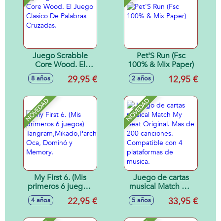
Juego Scrabble
Pet'S Run (Fsc
Core Wood. El
100% & Mix Paper)
Juego Clasico De
29,95 €
12,95 €
8 años
2 años
Palabras Cruzadas.
NOVEDAD
NOVEDAD
My First 6. (Mis
Juego de cartas
primeros 6 juegos)
musical Match My
Tangram,Mikado,Parchís,
Beat Original. Mas
22,95 €
33,95 €
4 años
5 años
Oca, Dominó y
de 200 canciones.
Memory.
Compatible con 4