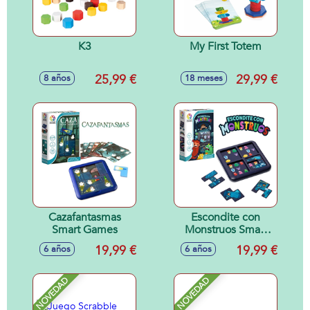
K3
My First Totem
25,99 €
29,99 €
8 años
18 meses
Cazafantasmas
Escondite con
Smart Games
Monstruos Smart
Games
19,99 €
19,99 €
6 años
6 años
NOVEDAD
NOVEDAD