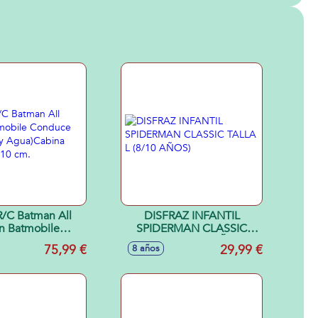
/C Batman All
DISFRAZ INFANTIL
in Batmobile
SPIDERMAN CLASSIC
 por (Tierra y
TALLA L (8/10 AÑOS)
75,99 €
29,99 €
8 años
ina para figura
10 cm.