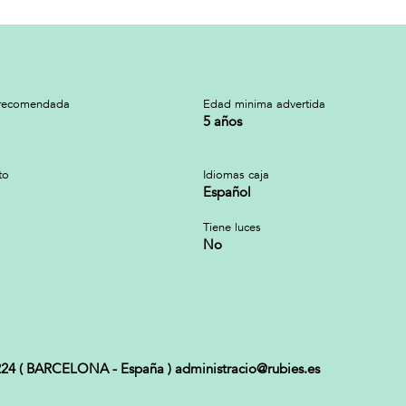
recomendada
Edad minima advertida
5 años
to
Idiomas caja
Español
Tiene luces
No
8224 ( BARCELONA - España ) administracio@rubies.es