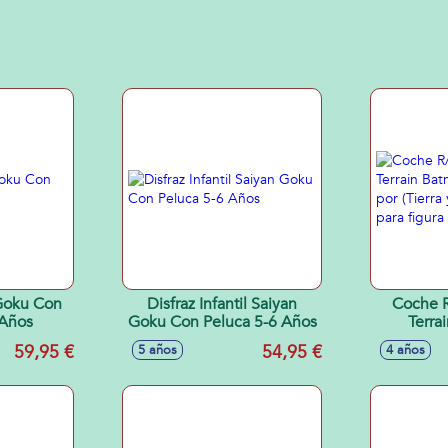
 Goku Con
Disfraz Infantil Saiyan
Coche R
 Años
Goku Con Peluca 5-6 Años
Terra
Conduce
59,95 €
54,95 €
5 años
4 años
Agua)Cab