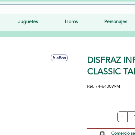
Juguetes
Libros
Personajes
DISFRAZ IN
5 años
CLASSIC TA
Ref.
74-640099M
-
Comercio s