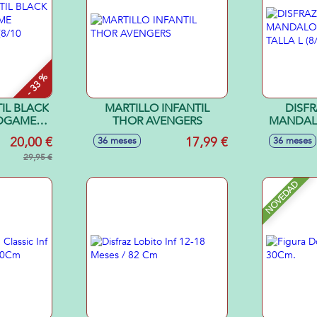
- 33 %
IL BLACK
MARTILLO INFANTIL
DISFR
DGAME
THOR AVENGERS
MANDAL
 L (8/10
TALLA 
20,00 €
17,99 €
36 meses
36 meses
29,95 €
NOVEDAD