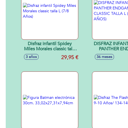
Disfraz infantil Spidey
DISFRAZ INFANT
Miles Morales classic talla
PANTHER EN
L (7/8 Años)
CLASSIC TALLA
29,95 €
3 años
36 meses
AÑOS)