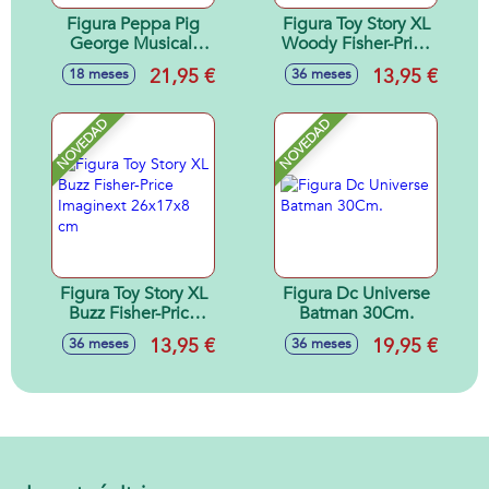
Figura Peppa Pig
Figura Toy Story XL
George Musical.
Woody Fisher-Price
Incluye 50
Imaginex 26x17x8
21,95 €
13,95 €
18 meses
36 meses
Canciones.
cm
25,40x17,80x10,20
cm
NOVEDAD
NOVEDAD
Figura Toy Story XL
Figura Dc Universe
Buzz Fisher-Price
Batman 30Cm.
Imaginext 26x17x8
13,95 €
19,95 €
36 meses
36 meses
cm