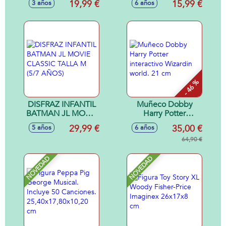
19,99 €
15,99 €
3 años
6 años
- Modelos surtidos
- 46 %
DISFRAZ INFANTIL
Muñeco Dobby
BATMAN JL MOVIE
Harry Potter
CLASSIC TALLA M
interactivo Wizardin
29,99 €
35,00 €
5 años
6 años
(5/7 AÑOS)
world. 21 cm
64,90 €
NOVEDAD
NOVEDAD