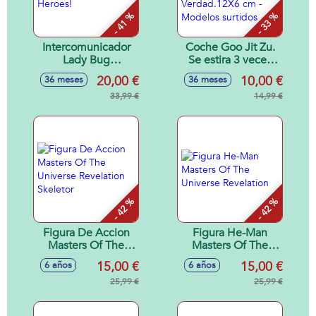
- 41 %
- 33 %
Intercomunicador
Coche Goo Jit Zu.
Lady Bug
Se estira 3 veces
Comunicate Con
mas de su tamaño.
20,00 €
10,00 €
36 meses
36 meses
Tus Heroes!
Ruedan de
33,99 €
Verdad.12X6 cm -
14,99 €
Modelos surtidos
- 42 %
- 42 %
Figura De Accion
Figura He-Man
Masters Of The
Masters Of The
Universe Revelation
Universe Revelation
15,00 €
15,00 €
6 años
6 años
Skeletor
25,99 €
25,99 €