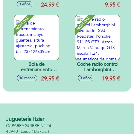
Princess Mimi
24,99 €
9,95 €
3 años
NOVEDAD
NOVEDAD
Bola de
Coche radio control
entrenamiento
Lamborghini
Boxeo, incluye
Aventador SVJ
29,95 €
19,95 €
36 meses
3 años
guantes, altura
Roadster, Porsche
ajustable, puching
911 RS GT3, Aston
ball 23x126x39cm
Martin Vantage
GT3 escala 1:24,
neumáticos de
goma, con luces -
Modelos surtidos
Juguetería Itziar
C/IPARRAGUIRRE Nº 24
48940 -
Leioa
( Bizkaia )