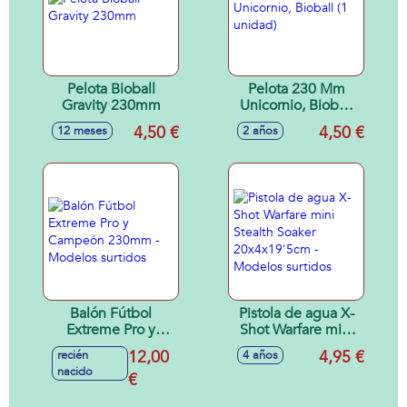
Pelota Bioball
Pelota 230 Mm
Gravity 230mm
Unicornio, Bioball
(1 unidad)
4,50 €
4,50 €
12 meses
2 años
Balón Fútbol
Pistola de agua X-
Extreme Pro y
Shot Warfare mini
Campeón 230mm -
Stealth Soaker
12,00
4,95 €
recién
4 años
Modelos surtidos
20x4x19'5cm -
nacido
€
Modelos surtidos