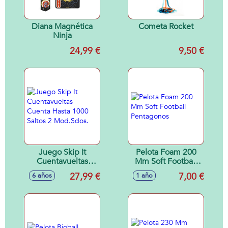
Diana Magnética
Cometa Rocket
Ninja
24,99 €
9,50 €
Juego Skip It
Pelota Foam 200
Cuentavueltas
Mm Soft Football
Cuenta Hasta 1000
Pentagonos
27,99 €
7,00 €
6 años
1 año
Saltos 2 Mod.Sdos.