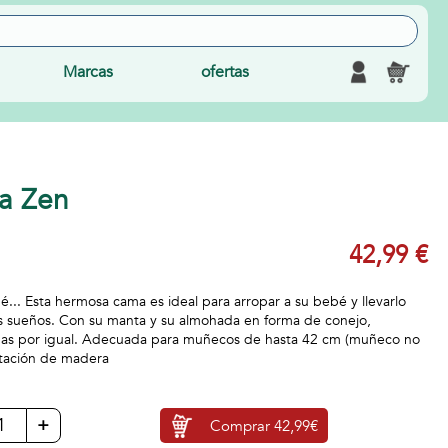
Marcas
ofertas
a Zen
42,99 €
é... Esta hermosa cama es ideal para arropar a su bebé y llevarlo
os sueños. Con su manta y su almohada en forma de conejo,
iñas por igual. Adecuada para muñecos de hasta 42 cm (muñeco no
itación de madera
+
Comprar
42,99€