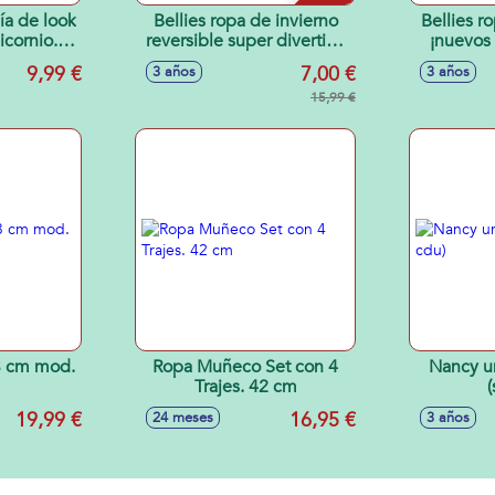
ía de look
Bellies ropa de invierno
Bellies r
icornio. -
reversible super divertida
¡nuevos
tidos
2 mod. sdos.
para tus
9,99 €
7,00 €
3 años
3 años
15,99 €
 cm mod.
Ropa Muñeco Set con 4
Nancy un
Trajes. 42 cm
(
19,99 €
16,95 €
24 meses
3 años