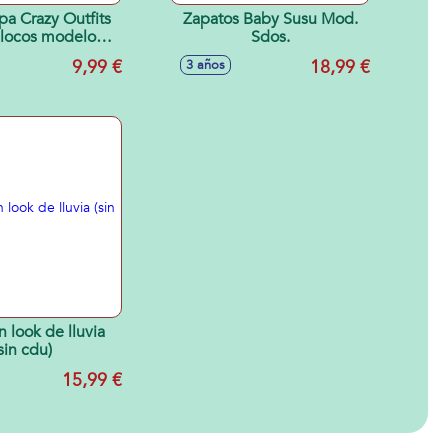
opa Crazy Outfits
Zapatos Baby Susu Mod.
 locos modelos
Sdos.
 Bellies! 3 mod.
9,99 €
18,99 €
3 años
sdos.
 look de lluvia
sin cdu)
15,99 €