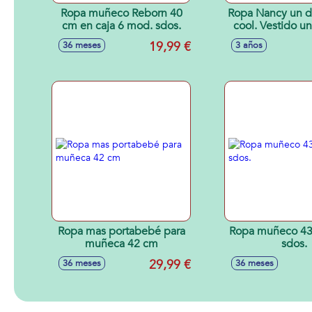
Ropa muñeco Reborn 40
Ropa Nancy un d
cm en caja 6 mod. sdos.
cool. Vestido un
Modelos sur
19,99 €
36 meses
3 años
Ropa mas portabebé para
Ropa muñeco 43
muñeca 42 cm
sdos.
29,99 €
36 meses
36 meses