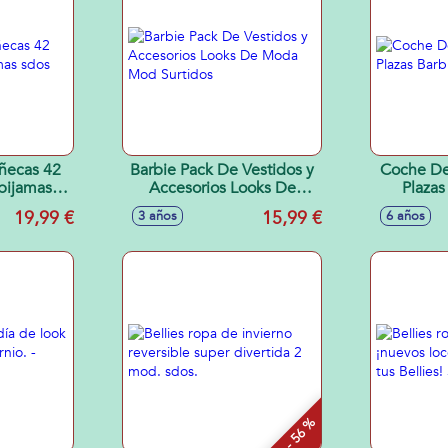
ñecas 42
Barbie Pack De Vestidos y
Coche De
pijamas
Accesorios Looks De
Plazas
Moda Mod Surtidos
19,99 €
15,99 €
3 años
6 años
- 56 %