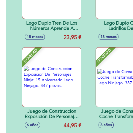
Lego Duplo Tren De Los
Lego Duplo C
Números Aprende A
Ladrillos D
Contar
23,95 €
18 meses
18 meses
NOVEDAD
NOVEDAD
Juego de Construccion
Juego de Cons
Exposición De Personajes
Coche Transfor
Ninja: 15 Aniversario Lego
Jay Lego Ninj
44,95 €
6 años
6 años
Ninjago. 447 piezas.
piezas.