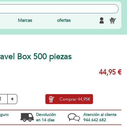
Marcas
ofertas
ravel Box 500 piezas
44,95 €
+
Comprar
44,95€
eguro
Devolución
Atención al cliente
en 14 días
944 642 682