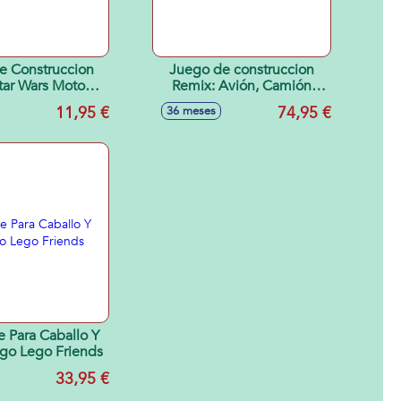
e Construccion
Juego de construccion
tar Wars Moto
Remix: Avión, Camión
el Mandaloriano
Técnico Y Aerodeslizador
11,95 €
74,95 €
36 meses
y Grogu
Lego City Great Vehicles
 Para Caballo Y
Lego Lego Friends
33,95 €