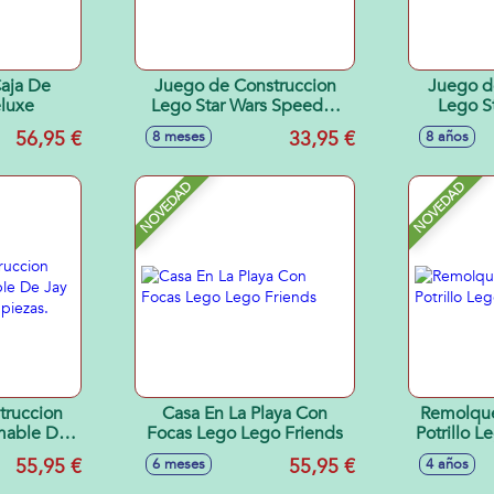
aja De
Juego de Construccion
Juego d
eluxe
Lego Star Wars Speeder
Lego S
de Cobb Vanth
Speeder d
56,95 €
33,95 €
8 meses
8 años
NOVEDAD
NOVEDAD
truccion
Casa En La Playa Con
Remolque
mable De
Focas Lego Lego Friends
Potrillo 
ago. 387
55,95 €
55,95 €
6 meses
4 años