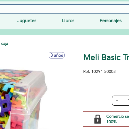
Juguetes
Libros
Personajes
 caja
Meli Basic T
3 años
Ref.
10294-50003
-
Comercio s
100%