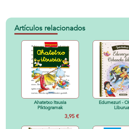
Artículos relacionados
Ahatetxo Itsusia
Edurnezuri - 
Piktogramak
Liburu
3,95 €