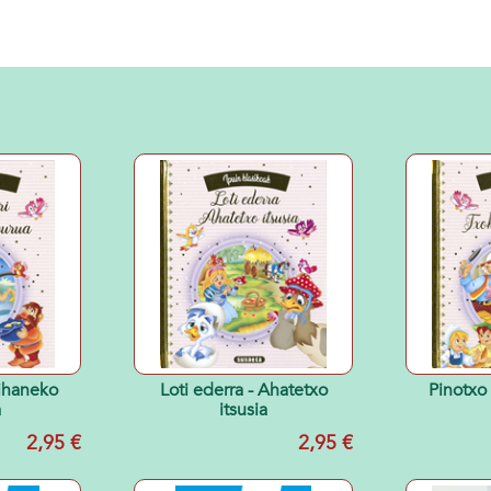
Oihaneko
Loti ederra - Ahatetxo
Pinotxo
a
itsusia
2,95 €
2,95 €