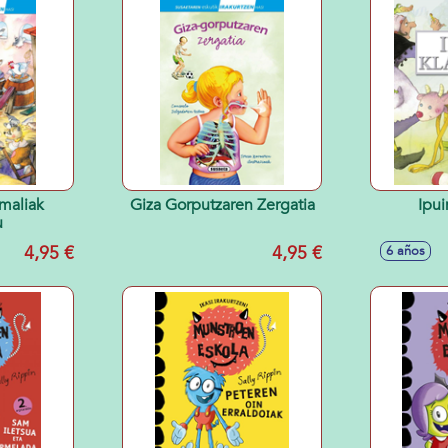
maliak
Giza Gorputzaren Zergatia
Ipui
u
4,95 €
4,95 €
6 años