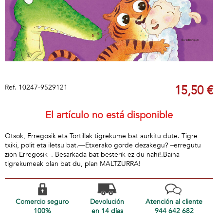
Ref.
10247-9529121
15,50 €
El artículo no está disponible
Otsok, Erregosik eta Tortillak tigrekume bat aurkitu dute. Tigre
txiki, polit eta iletsu bat.—Etxerako gorde dezakegu? –erregutu
zion Erregosik–. Besarkada bat besterik ez du nahi!.Baina
tigrekumeak plan bat du, plan MALTZURRA!
Comercio seguro
Devolución
Atención al cliente
100%
en 14 días
944 642 682