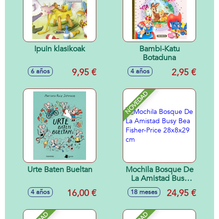
Ipuin klasikoak
Bambi-Katu
Botaduna
9,95 €
2,95 €
6 años
4 años
NOVEDAD
Urte Baten Bueltan
Mochila Bosque De
La Amistad Busy
Bea Fisher-Price
16,00 €
24,95 €
4 años
18 meses
28x8x29 cm