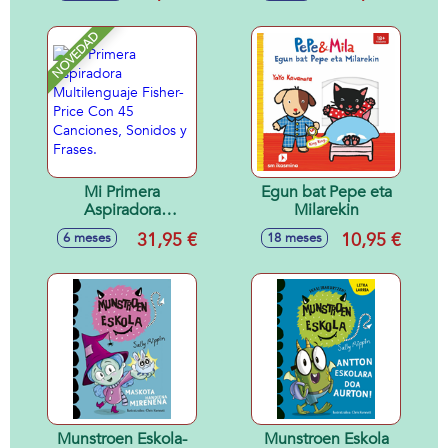
Sonidos y
Price
Canciones. 7 Cm. -
NOVEDAD
Modelos surtidos
Mi Primera
Egun bat Pepe eta
Aspiradora
Milarekin
Multilenguaje
31,95 €
10,95 €
6 meses
18 meses
Fisher-Price Con 45
Canciones, Sonidos
y Frases.
Munstroen Eskola-
Munstroen Eskola