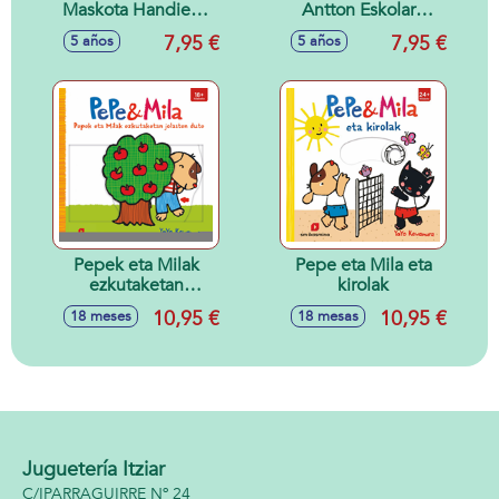
Maskota Handiena
Antton Eskolara
Mirenena
doa Aurton 11
7,95 €
7,95 €
5 años
5 años
Pepek eta Milak
Pepe eta Mila eta
ezkutaketan
kirolak
jolasten dute
10,95 €
10,95 €
18 meses
18 mesas
Juguetería Itziar
C/IPARRAGUIRRE Nº 24