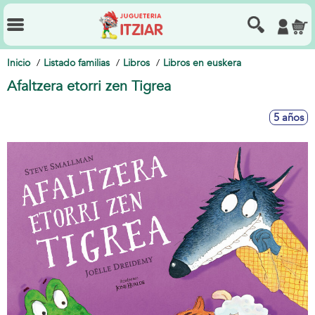
Inicio
Listado familias
Libros
Libros en euskera
Afaltzera etorri zen Tigrea
5 años