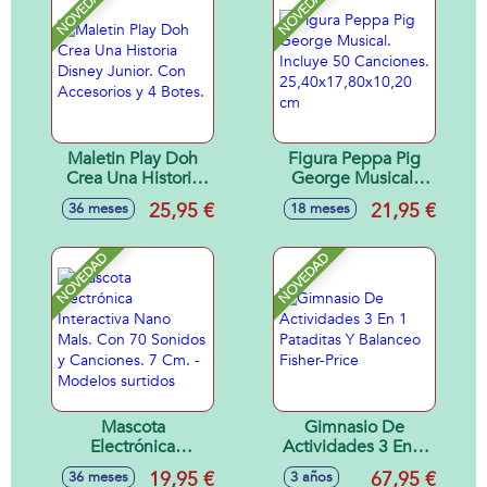
NOVEDAD
NOVEDAD
Maletin Play Doh
Figura Peppa Pig
Crea Una Historia
George Musical.
Disney Junior. Con
Incluye 50
25,95 €
21,95 €
36 meses
18 meses
Accesorios y 4
Canciones.
Botes.
25,40x17,80x10,20
cm
NOVEDAD
NOVEDAD
Mascota
Gimnasio De
Electrónica
Actividades 3 En 1
Interactiva Nano
Pataditas Y
19,95 €
67,95 €
36 meses
3 años
Mals. Con 70
Balanceo Fisher-