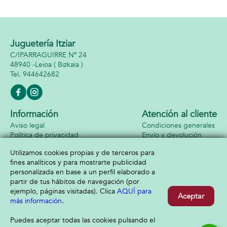
Juguetería Itziar
C/IPARRAGUIRRE Nº 24
48940 -
Leioa
( Bizkaia )
944642682
Información
Atención al cliente
Aviso legal
Condiciones generales
Política de privacidad
Envío y devolución
Política de cookies
Contacto
Utilizamos cookies propias y de terceros para
Formas de pago
fines analíticos y para mostrarte publicidad
personalizada en base a un perfil elaborado a
partir de tus hábitos de navegación (por
ejemplo, páginas visitadas). Clica
AQUÍ para
Aceptar
más información
.
Puedes aceptar todas las cookies pulsando el