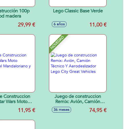
strucción 100p
Lego Classic Base Verde
od madera
29,99 €
11,00 €
6 años
NOVEDAD
e Construccion
Juego de construccion
tar Wars Moto
Remix: Avión, Camión
el Mandaloriano
Técnico Y Aerodeslizador
11,95 €
74,95 €
36 meses
y Grogu
Lego City Great Vehicles