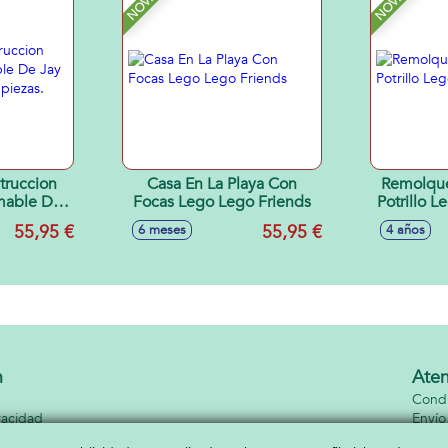
truccion
Casa En La Playa Con
Remolque
mable De
Focas Lego Lego Friends
Potrillo 
ago. 387
55,95 €
55,95 €
6 meses
4 años
n
Aten
Condi
vacidad
Envío
kies
Conta