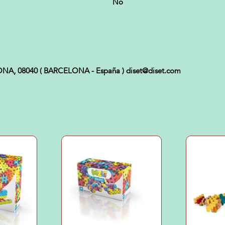
No
CELONA, 08040 ( BARCELONA - España ) diset@diset.com