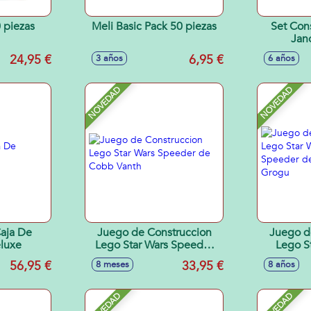
 piezas
Meli Basic Pack 50 piezas
Set Con
Jan
24,95 €
6,95 €
3 años
6 años
NOVEDAD
NOVEDAD
aja De
Juego de Construccion
Juego d
eluxe
Lego Star Wars Speeder
Lego S
de Cobb Vanth
Speeder d
56,95 €
33,95 €
8 meses
8 años
NOVEDAD
NOVEDAD