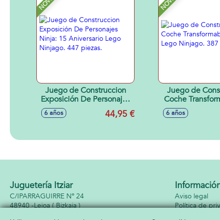
Juego de Construccion
Juego de Cons
Exposición De Personajes
Coche Transfor
Ninja: 15 Aniversario Lego
Jay Lego Ninj
44,95 €
6 años
6 años
Ninjago. 447 piezas.
piezas.
Juguetería Itziar
Informació
C/IPARRAGUIRRE Nº 24
Aviso legal
48940 -
Leioa
( Bizkaia )
Política de pri
944642682
Política de coo