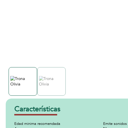
Características
Edad minima recomendada
Emite sonidos