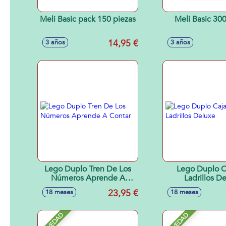
Meli Basic pack 150 piezas
Meli Basic 300
14,95 €
3 años
3 años
Lego Duplo Tren De Los
Lego Duplo C
Números Aprende A
Ladrillos D
Contar
23,95 €
18 meses
18 meses
NOVEDAD
NOVEDAD