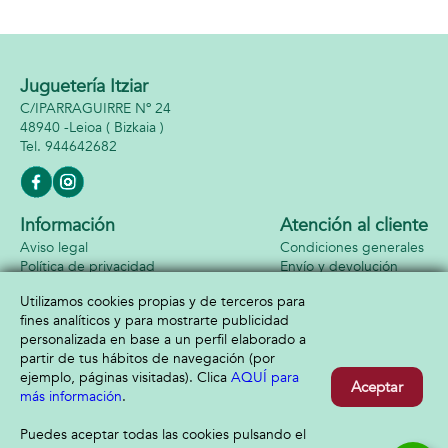
Juguetería Itziar
C/IPARRAGUIRRE Nº 24
48940 -
Leioa
( Bizkaia )
944642682
Información
Atención al cliente
Aviso legal
Condiciones generales
Política de privacidad
Envío y devolución
Política de cookies
Contacto
Utilizamos cookies propias y de terceros para
Formas de pago
fines analíticos y para mostrarte publicidad
personalizada en base a un perfil elaborado a
partir de tus hábitos de navegación (por
ejemplo, páginas visitadas). Clica
AQUÍ para
Aceptar
más información
.
Puedes aceptar todas las cookies pulsando el