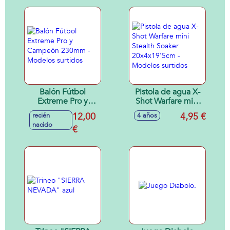
Balón Fútbol
Pistola de agua X-
Extreme Pro y
Shot Warfare mini
Campeón 230mm -
Stealth Soaker
12,00
4,95 €
recién
4 años
Modelos surtidos
20x4x19'5cm -
nacido
€
Modelos surtidos