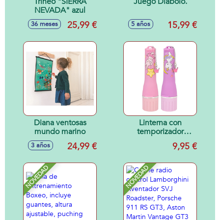
Trineo "SIERRA
Juego Diabolo.
NEVADA" azul
25,99 €
15,99 €
36 meses
5 años
Diana ventosas
Linterna con
mundo marino
temporizador
Princess Mimi
24,99 €
9,95 €
3 años
NOVEDAD
NOVEDAD