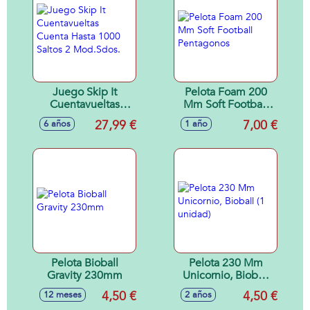
Juego Skip It
Pelota Foam 200
Cuentavueltas
Mm Soft Football
Cuenta Hasta 1000
Pentagonos
27,99 €
7,00 €
6 años
1 año
Saltos 2 Mod.Sdos.
Pelota Bioball
Pelota 230 Mm
Gravity 230mm
Unicornio, Bioball
(1 unidad)
4,50 €
4,50 €
12 meses
2 años