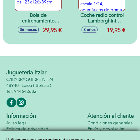
Bola de
Coche radio control
entrenamiento
Lamborghini
Boxeo, incluye
Aventador SVJ
29,95 €
19,95 €
36 meses
3 años
guantes, altura
Roadster, Porsche
ajustable, puching
911 RS GT3, Aston
ball 23x126x39cm
Martin Vantage
GT3 escala 1:24,
neumáticos de
goma, con luces -
Modelos surtidos
Juguetería Itziar
C/IPARRAGUIRRE Nº 24
48940 -
Leioa
( Bizkaia )
944642682
Información
Atención al cliente
Aviso legal
Condiciones generales
Política de privacidad
Envío y devolución
Política de cookies
Contacto
Utilizamos cookies propias y de terceros para