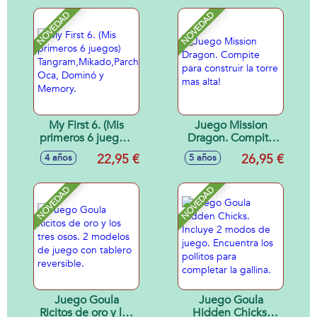
NOVEDAD
NOVEDAD
My First 6. (Mis
Juego Mission
primeros 6 juegos)
Dragon. Compite
Tangram,Mikado,Parchís,
para construir la
22,95 €
26,95 €
4 años
5 años
Oca, Dominó y
torre mas alta!
Memory.
NOVEDAD
NOVEDAD
Juego Goula
Juego Goula
Ricitos de oro y los
Hidden Chicks.