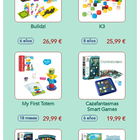
Buildzi
K3
26,99 €
25,99 €
6 años
8 años
My First Totem
Cazafantasmas
Smart Games
29,99 €
19,99 €
18 meses
6 años