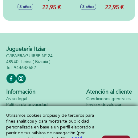
tres osos. 2
Incluye 2 modos de
22,95 €
22,95 €
3 años
3 años
modelos de juego
juego. Encuentra
con tablero
los pollitos para
reversible.
completar la
gallina.
Juguetería Itziar
C/IPARRAGUIRRE Nº 24
48940 -
Leioa
( Bizkaia )
944642682
Información
Atención al cliente
Aviso legal
Condiciones generales
Política de privacidad
Envío y devolución
Política de cookies
Contacto
Utilizamos cookies propias y de terceros para
Formas de pago
fines analíticos y para mostrarte publicidad
personalizada en base a un perfil elaborado a
partir de tus hábitos de navegación (por