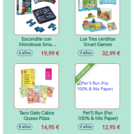
Escondite con
Los Tres cerditos
Monstruos Smart
Smart Games
Games
19,99 €
32,99 €
6 años
3 años
NOVEDAD
Taco Gato Cabra
Pet'S Run (Fsc
Queso Pizza
100% & Mix Paper)
14,95 €
12,95 €
8 años
2 años