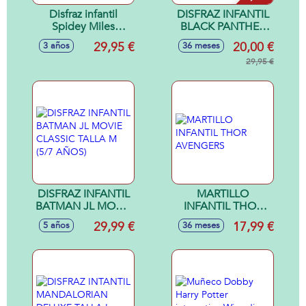
Disfraz infantil
DISFRAZ INFANTIL
Spidey Miles
BLACK PANTHER
Morales classic talla
ENDGAME
29,95 €
20,00 €
3 años
36 meses
L (7/8 Años)
CLASSIC TALLA L
(8/10 AÑOS)
29,95 €
DISFRAZ INFANTIL
MARTILLO
BATMAN JL MOVIE
INFANTIL THOR
CLASSIC TALLA M
AVENGERS
29,99 €
17,99 €
5 años
36 meses
(5/7 AÑOS)