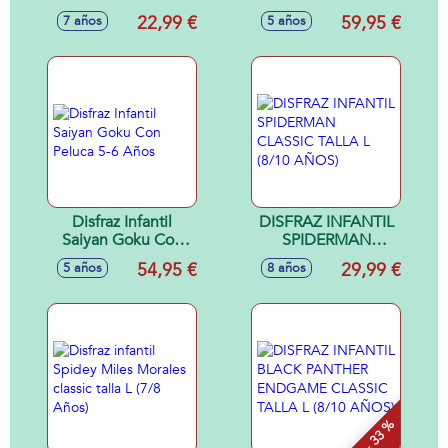
5-6 Años
22,99 €
59,95 €
7 años
5 años
Disfraz Infantil
DISFRAZ INFANTIL
Saiyan Goku Con
SPIDERMAN
Peluca 5-6 Años
CLASSIC TALLA L
54,95 €
29,99 €
5 años
8 años
(8/10 AÑOS)
- 33 %