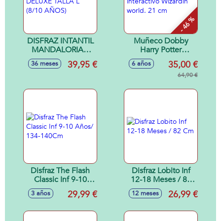
- 46 %
DISFRAZ INTANTIL
Muñeco Dobby
MANDALORIAN
Harry Potter
DELUXE TALLA L
interactivo Wizardin
39,95 €
35,00 €
36 meses
6 años
(8/10 AÑOS)
world. 21 cm
64,90 €
Disfraz The Flash
Disfraz Lobito Inf
Classic Inf 9-10
12-18 Meses / 82
Años/ 134-140Cm
Cm
29,99 €
26,99 €
3 años
12 meses