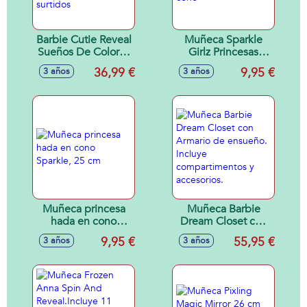
Barbie Cutie Reveal
Muñeca Sparkle
Sueños De Colores
Girlz Princesas
Muñeca Surtida -
Unicornio,25 cm en
36,99 €
9,95 €
3 años
3 años
Modelos surtidos
cono
Muñeca princesa
Muñeca Barbie
hada en cono
Dream Closet con
Sparkle, 25 cm
Armario de
9,95 €
55,95 €
3 años
3 años
ensueño. Incluye
compartimentos y
accesorios.