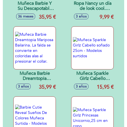
Muñeca Barbie Y
Ropa Nancy un día
Su Descapotable
de look cool.
Morado.
Vestido unicornio. -
35,95 €
9,99 €
36 meses
3 años
Modelos surtidos
Muñeca Barbie
Muñeca Sparkle
Dreamtopia
Girlz Cabello
Mariposa Bailarina.
soñado 25cm -
35,99 €
15,95 €
3 años
3 años
La falda se
Modelos surtidos
convierte en
coloridas alas al
presionar el collar.