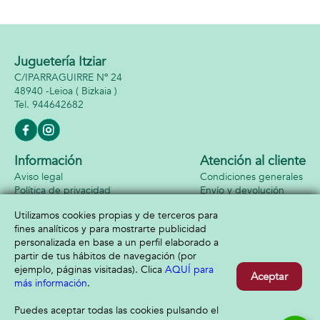
Juguetería Itziar
C/IPARRAGUIRRE Nº 24
48940 -
Leioa
( Bizkaia )
944642682
Información
Atención al cliente
Aviso legal
Condiciones generales
Política de privacidad
Envío y devolución
Política de cookies
Contacto
Utilizamos cookies propias y de terceros para
Formas de pago
fines analíticos y para mostrarte publicidad
personalizada en base a un perfil elaborado a
partir de tus hábitos de navegación (por
ejemplo, páginas visitadas). Clica
AQUÍ para
Aceptar
más información
.
Puedes aceptar todas las cookies pulsando el