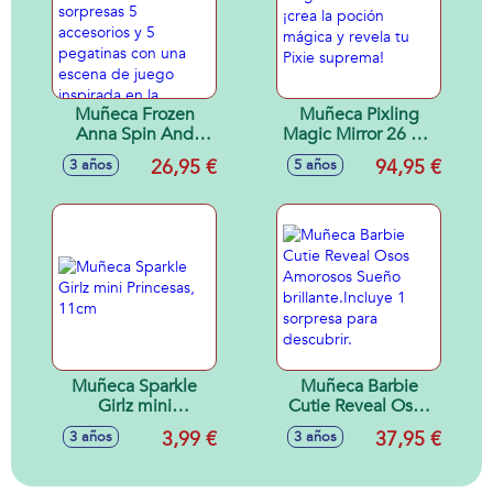
Muñeca Frozen
Muñeca Pixling
Anna Spin And
Magic Mirror 26 cm
Reveal.Incluye 11
¡crea la poción
26,95 €
94,95 €
3 años
5 años
sorpresas 5
mágica y revela tu
accesorios y 5
Pixie suprema!
pegatinas con una
escena de juego
inspirada en la
pelicula.
Muñeca Sparkle
Muñeca Barbie
Girlz mini
Cutie Reveal Osos
Princesas, 11cm
Amorosos Sueño
3,99 €
37,95 €
3 años
3 años
brillante.Incluye 1
sorpresa para
descubrir.