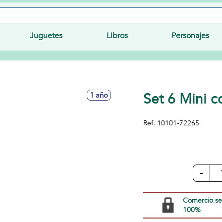
Juguetes
Libros
Personajes
Set 6 Mini 
1 año
Ref.
10101-72265
-
Comercio s
100%