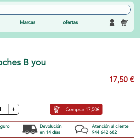
Marcas
ofertas
coches B you
17,50 €
+
Comprar
17,50€
eguro
Devolución
Atención al cliente
en 14 días
944 642 682