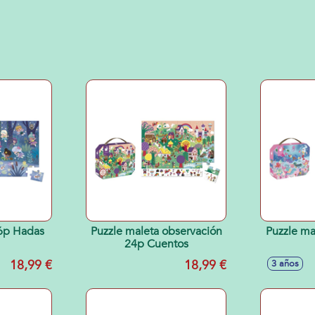
36p Hadas
Puzzle maleta observación
Puzzle ma
24p Cuentos
18,99 €
18,99 €
3 años