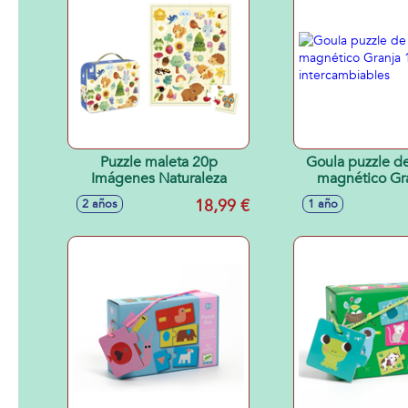
Puzzle maleta 20p
Goula puzzle d
Imágenes Naturaleza
magnético Gr
piezas, interca
18,99 €
2 años
1 año