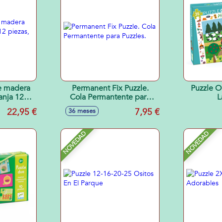
e madera
Permanent Fix Puzzle.
Puzzle O
anja 12
Cola Permantente para
L
mbiables
Puzzles.
22,95 €
7,95 €
36 meses
NOVEDAD
NOVEDAD