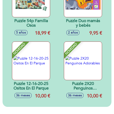
Puzzle 54p Familia
Puzzle Duo mamás
Osos
y bebés
18,99 €
9,95 €
5 años
2 años
NOVEDAD
NOVEDAD
Puzzle 12-16-20-25
Puzzle 2X20
Ositos En El Parque
Penguinos
Adorables
10,00 €
10,00 €
36 meses
36 meses