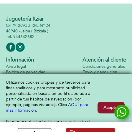
Juguetería Itziar
C/IPARRAGUIRRE Nº 24
48940 -
Leioa
( Bizkaia )
944642682
Información
Atención al cliente
Aviso legal
Condiciones generales
Política de privacidad
Envío y devolución
Política de cookies
Contacto
Utilizamos cookies propias y de terceros para
Formas de pago
fines analíticos y para mostrarte publicidad
personalizada en base a un perfil elaborado a
partir de tus hábitos de navegación (por
ejemplo, páginas visitadas). Clica
AQUÍ para
Aceptar
más información
.
Puedes aceptar todas las cookies pulsando el
botón “Aceptar” o configurarlas o rechazar su