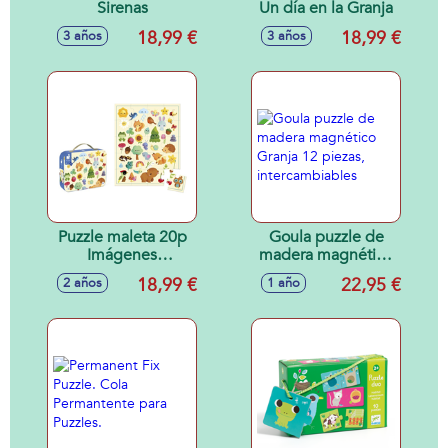
Sirenas
Un día en la Granja
18,99 €
18,99 €
3 años
3 años
Puzzle maleta 20p
Goula puzzle de
Imágenes
madera magnético
Naturaleza
Granja 12 piezas,
18,99 €
22,95 €
2 años
1 año
intercambiables