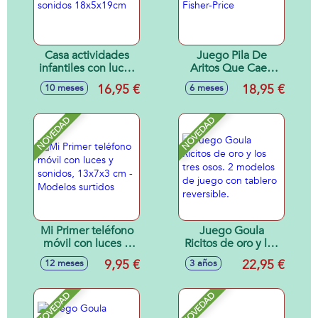
Casa actividades
Juego Pila De
infantiles con luces
Aritos Que Caen
y sonidos
Fisher-Price
16,95 €
18,95 €
10 meses
6 meses
18x5x19cm
NOVEDAD
NOVEDAD
Mi Primer teléfono
Juego Goula
móvil con luces y
Ricitos de oro y los
sonidos, 13x7x3
tres osos. 2
9,95 €
22,95 €
12 meses
3 años
cm - Modelos
modelos de juego
surtidos
con tablero
reversible.
NOVEDAD
NOVEDAD