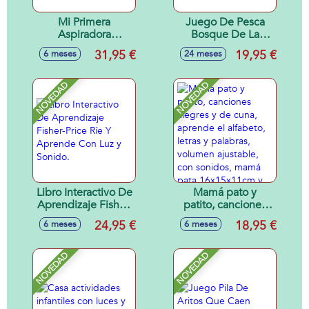
Mi Primera
Juego De Pesca
Aspiradora
Bosque De La
Multilenguaje
Amistad Fisher-
31,95 €
19,95 €
6 meses
24 meses
Fisher-Price Con 45
Price 17x14x18 cm
Canciones, Sonidos
y Frases.
NOVEDAD
NOVEDAD
Libro Interactivo De
Mamá pato y
Aprendizaje Fisher-
patito, canciones
Price Ríe Y
alegres y de cuna,
24,95 €
18,95 €
6 meses
6 meses
Aprende Con Luz y
aprende el
Sonido.
alfabeto, letras y
palabras, volumen
NOVEDAD
NOVEDAD
ajustable, con
sonidos, mamá
pata 16x15x11cm y
patito 6x6x4cm