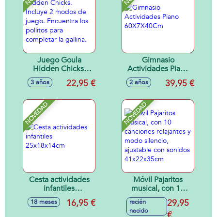
Juego Goula
Gimnasio
Hidden Chicks.
Actividades Piano
Incluye 2 modos de
60X7X40Cm
22,95 €
39,95 €
3 años
2 años
juego. Encuentra
los pollitos para
completar la
NOVEDAD
NOVEDAD
gallina.
Cesta actividades
Móvil Pajaritos
infantiles
musical, con 10
25x18x14cm
canciones
16,95 €
29,95
18 meses
recién
relajantes y modo
nacido
silencio, ajustable
€