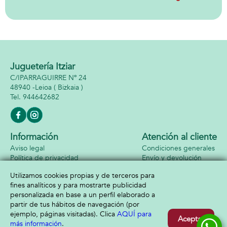
con sonidos
41x22x35cm
Juguetería Itziar
C/IPARRAGUIRRE Nº 24
48940 -
Leioa
( Bizkaia )
944642682
Información
Atención al cliente
Aviso legal
Condiciones generales
Política de privacidad
Envío y devolución
Política de cookies
Contacto
Utilizamos cookies propias y de terceros para
Formas de pago
fines analíticos y para mostrarte publicidad
personalizada en base a un perfil elaborado a
partir de tus hábitos de navegación (por
ejemplo, páginas visitadas). Clica
AQUÍ para
Aceptar
más información
.