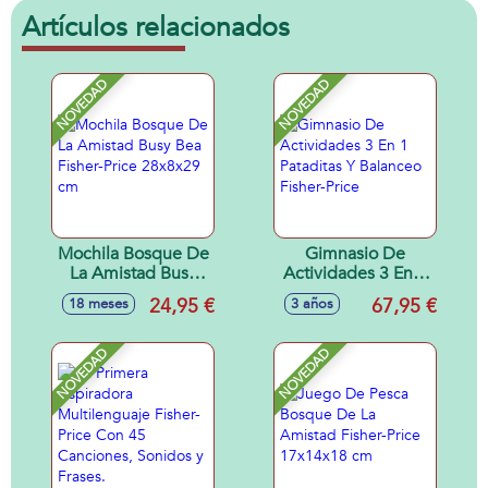
Artículos relacionados
NOVEDAD
NOVEDAD
Mochila Bosque De
Gimnasio De
La Amistad Busy
Actividades 3 En 1
Bea Fisher-Price
Pataditas Y
24,95 €
67,95 €
18 meses
3 años
28x8x29 cm
Balanceo Fisher-
Price
NOVEDAD
NOVEDAD