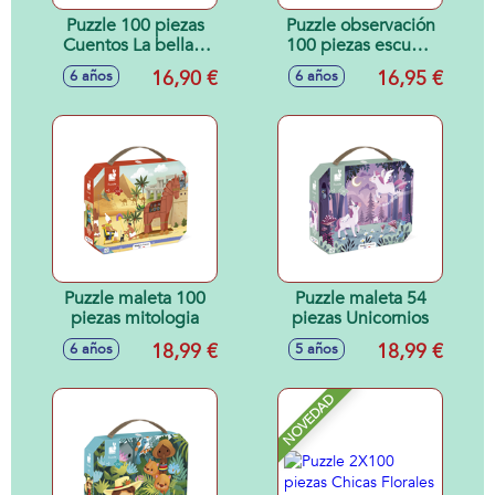
Puzzle 100 piezas
Puzzle observación
Cuentos La bella y
100 piezas escuela
la bestia
de baile
16,90 €
16,95 €
6 años
6 años
Puzzle maleta 100
Puzzle maleta 54
piezas mitologia
piezas Unicornios
18,99 €
18,99 €
6 años
5 años
NOVEDAD