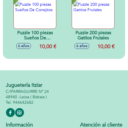
Puzzle 100 piezas
Puzzle 200 piezas
Sueños De
Gatitos Frutales
Conejitos
10,00 €
10,00 €
6 años
6 años
Juguetería Itziar
C/IPARRAGUIRRE Nº 24
48940 -
Leioa
( Bizkaia )
944642682
Información
Atención al cliente