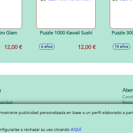
tro Glam
Puzzle 1000 Kawaii Sushi
Puzzle 30
12,00 €
12,00 €
6 años
14 años
n
Aten
Condi
vacidad
Envío
kies
Conta
a mostrarte publicidad personalizada en base a un perfil elaborado a pa
figurarlas o rechazar su uso clicando
AQUÍ