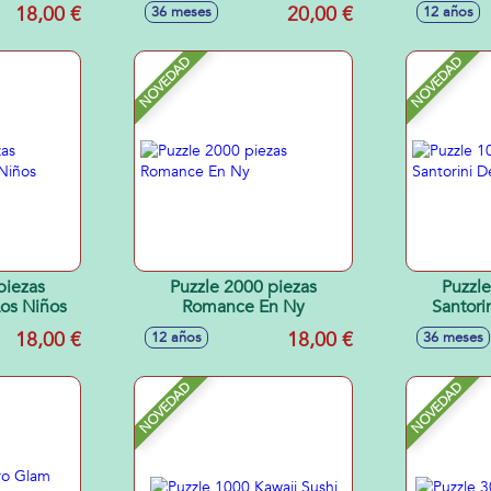
su montaje).
18,00 €
20,00 €
36 meses
12 años
NOVEDAD
NOVEDAD
piezas
Puzzle 2000 piezas
Puzzle
os Niños
Romance En Ny
Santori
18,00 €
18,00 €
12 años
36 meses
NOVEDAD
NOVEDAD