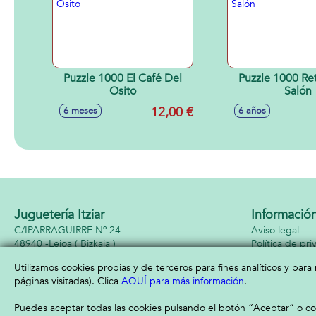
Puzzle 1000 El Café Del
Puzzle 1000 Re
Osito
Salón
12,00 €
6 meses
6 años
Juguetería Itziar
Informació
C/IPARRAGUIRRE Nº 24
Aviso legal
48940 -
Leioa
( Bizkaia )
Política de pri
944642682
Política de coo
Utilizamos cookies propias y de terceros para fines analíticos y par
páginas visitadas). Clica
AQUÍ para más información
.
Puedes aceptar todas las cookies pulsando el botón “Aceptar” o con