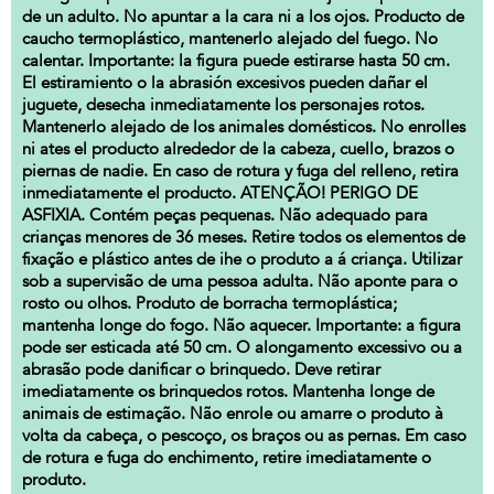
de un adulto. No apuntar a la cara ni a los ojos. Producto de
caucho termoplástico, mantenerlo alejado del fuego. No
calentar. Importante: la figura puede estirarse hasta 50 cm.
El estiramiento o la abrasión excesivos pueden dañar el
juguete, desecha inmediatamente los personajes rotos.
Mantenerlo alejado de los animales domésticos. No enrolles
ni ates el producto alrededor de la cabeza, cuello, brazos o
piernas de nadie. En caso de rotura y fuga del relleno, retira
inmediatamente el producto. ATENÇÃO! PERIGO DE
ASFIXIA. Contém peças pequenas. Não adequado para
crianças menores de 36 meses. Retire todos os elementos de
fixação e plástico antes de ihe o produto a á criança. Utilizar
sob a supervisão de uma pessoa adulta. Não aponte para o
rosto ou olhos. Produto de borracha termoplástica;
mantenha longe do fogo. Não aquecer. Importante: a figura
pode ser esticada até 50 cm. O alongamento excessivo ou a
abrasão pode danificar o brinquedo. Deve retirar
imediatamente os brinquedos rotos. Mantenha longe de
animais de estimação. Não enrole ou amarre o produto à
volta da cabeça, o pescoço, os braços ou as pernas. Em caso
de rotura e fuga do enchimento, retire imediatamente o
produto.