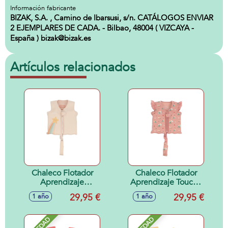
Información fabricante
BIZAK, S.A. , Camino de Ibarsusi, s/n. CATÁLOGOS ENVIAR
2 EJEMPLARES DE CADA. - Bilbao, 48004 ( VIZCAYA -
España ) bizak@bizak.es
Artículos relacionados
Chaleco Flotador
Chaleco Flotador
Aprendizaje
Aprendizaje Toucan
Starlight 1-2 años
1-2 años
29,95 €
29,95 €
1 año
1 año