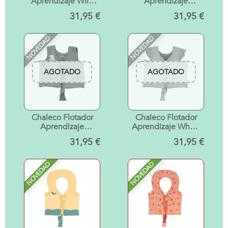
Aprendizaje Wild
Aprendizaje
Animals Talla 1-2
Camping 2-3 años
31,95 €
31,95 €
años
NOVEDAD
NOVEDAD
AGOTADO
AGOTADO
Chaleco Flotador
Chaleco Flotador
Aprendizaje
Aprendizaje Whale
Hippos 3-6 años
Pink 3-6 años
31,95 €
31,95 €
NOVEDAD
NOVEDAD