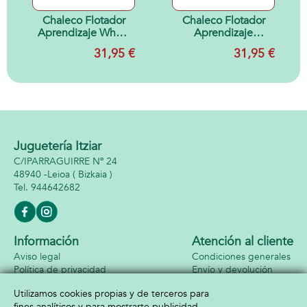
Chaleco Flotador
Chaleco Flotador
Aprendizaje Whale
Aprendizaje
Teal Talla 1-2
Camping Talla 1-2
31,95 €
31,95 €
años
Juguetería Itziar
C/IPARRAGUIRRE Nº 24
48940 -
Leioa
( Bizkaia )
944642682
Información
Atención al cliente
Aviso legal
Condiciones generales
Política de privacidad
Envío y devolución
Política de cookies
Contacto
Utilizamos cookies propias y de terceros para
Formas de pago
fines analíticos y para mostrarte publicidad